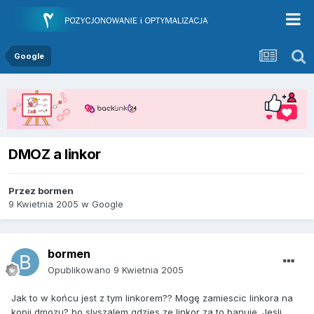
Google
DMOZ a linkor
Przez
bormen
9 Kwietnia 2005
w
Google
bormen
Opublikowano
9 Kwietnia 2005
Jak to w końcu jest z tym linkorem?? Mogę zamiescic linkora na
kopii dmozu? bo slyszalem gdzies ze linkor za to banuje. Jesli