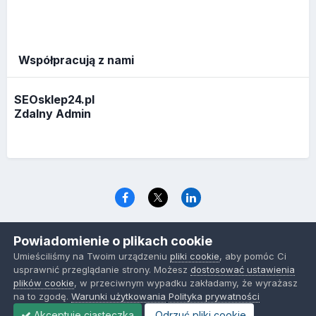
Współpracują z nami
SEOsklep24.pl
Zdalny Admin
Język
Polityka prywatności
Ciasteczka
Powiadomienie o plikach cookie
www.optymalizacja.com
Umieściliśmy na Twoim urządzeniu
pliki cookie
, aby pomóc Ci
Powered by Invision Community
usprawnić przeglądanie strony. Możesz
dostosować ustawienia
plików cookie
, w przeciwnym wypadku zakładamy, że wyrażasz
na to zgodę.
Warunki użytkowania
Polityka prywatności
Akceptuje ciasteczka
Odrzuć pliki cookie