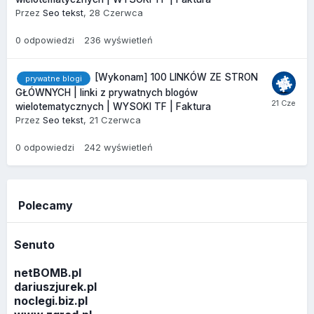
Przez
Seo tekst
,
28 Czerwca
0
odpowiedzi
236
wyświetleń
[Wykonam] 100 LINKÓW ZE STRON
prywatne blogi
GŁÓWNYCH | linki z prywatnych blogów
wielotematycznych | WYSOKI TF | Faktura
Przez
Seo tekst
,
21 Czerwca
0
odpowiedzi
242
wyświetleń
Polecamy
Senuto
netBOMB.pl
dariuszjurek.pl
noclegi.biz.pl