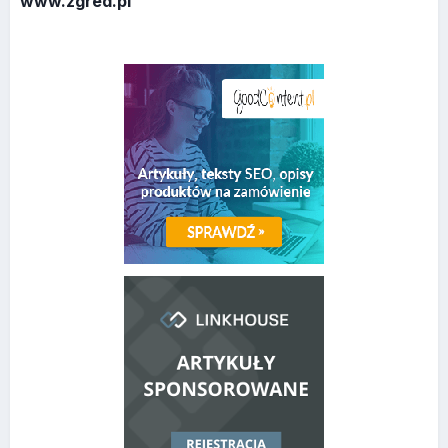
www.zgred.pl