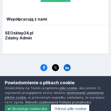
Współpracują z nami
SEOsklep24.pl
Zdalny Admin
Język
Polityka prywatności
Ciasteczka
Powiadomienie o plikach cookie
www.optymalizacja.com
Umieściliśmy na Twoim urządzeniu
pliki cookie
, aby pomóc Ci
Powered by Invision Community
usprawnić przeglądanie strony. Możesz
dostosować ustawienia
plików cookie
, w przeciwnym wypadku zakładamy, że wyrażasz
na to zgodę.
Warunki użytkowania
Polityka prywatności
Akceptuje ciasteczka
Odrzuć pliki cookie