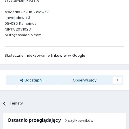
Wystawiam FV23%.
AsMedio Jakub Zalewski
Lawendowa 3
05-085 Kampinos
NIP1182031023
biuro@asmedio.com
Skuteczne indeksowanie linków w w Google
Udostępnij
Obserwujący
1
Tematy
Ostatnio przeglądający
0 użytkowników