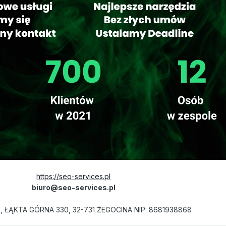
https://seo-services.pl
biuro@seo-services.pl
s, ŁĄKTA GÓRNA 330, 32-731 ŻEGOCINA NIP: 8681938868