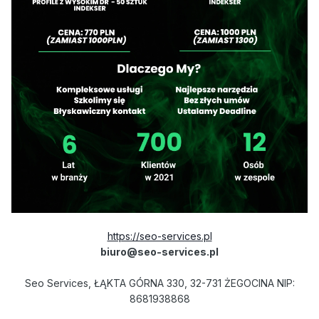
https://seo-services.pl
biuro@seo-services.pl
Seo Services, ŁĄKTA GÓRNA 330, 32-731 ŻEGOCINA NIP:
8681938868