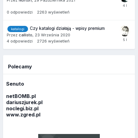
Przez
Norton
,
29 Października 2021
0
odpowiedzi
2263
wyświetleń
Czy katalogi działają - wpisy premium
katalogi
Przez
callisto
,
23 Września 2020
4
odpowiedzi
2726
wyświetleń
Polecamy
Senuto
netBOMB.pl
dariuszjurek.pl
noclegi.biz.pl
www.zgred.pl