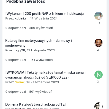
Podobna zawartość
[Wykonam] 200 profili NAP z linkiem + Indeksacja
Przez
kubinium
,
17 Września 2024
0
odpowiedzi
389
wyświetleń
Katalog firm motoryzacyjnych - darmowy i
moderowany
Przez
ugly28
,
13 Listopada 2023
0
odpowiedzi
1151
wyświetleń
[WYKONAM] Teksty na każdy temat - niska cena i
gwarancja jakości (już od 5 zł/1000 zzs)
Przez
Normx
,
19 Października 2023
0
odpowiedzi
801
wyświetleń
Domena KatalogStron.pl aukcja od 1 zł