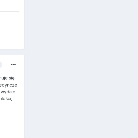
uje się
ojedyncze
, wydaje
ilości,