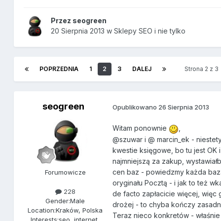
Przez
seogreen
20 Sierpnia 2013
w
Sklepy SEO i nie tylko
POPRZEDNIA
1
2
3
DALEJ
Strona 2 z 
seogreen
Opublikowano
26 Sierpnia 2013
Witam ponownie
,
@szuwar i @ marcin_ek - niestety 
kwestie księgowe, bo tu jest OK 
najmniejszą za zakup, wystawiał
cen baz - powiedzmy każda baza 
Forumowicze
oryginału Pocztą - i jak to też 
228
de facto zapłacicie więcej, więc
Gender:
Male
drożej - to chyba kończy zasad
Location:
Kraków, Polska
Teraz nieco konkretów - właśnie
Interests:
seo, internet,