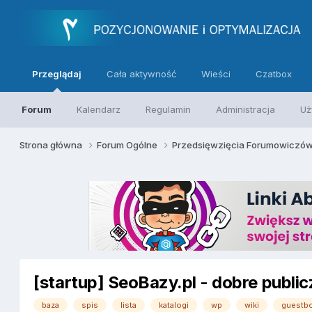
Przeglądaj
Cała aktywność
Wieści
Czatbox
Forum
Kalendarz
Regulamin
Administracja
Uż
Strona główna
Forum Ogólne
Przedsięwzięcia Forumowiczó
[startup] SeoBazy.pl - dobre publi
baza
spis
lista
katalogi
wp
wiki
guestb