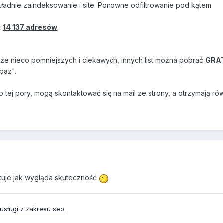
ładnie zaindeksowanie i site. Ponowne odfiltrowanie pod kątem
:
14 137 adresów
.
że nieco pomniejszych i ciekawych, innych list można pobrać
GRA
baz".
o tej pory, mogą skontaktować się na mail ze strony, a otrzymają ró
stuje jak wygląda skuteczność
sługi z zakresu seo