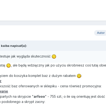
Autor
 kaiba napisał(a):
 testuje jak wygląda skuteczność
ystaj
, ale będę wdzięczny jak po użyciu skrobniesz coś tutaj obie
nięciem do koszyka komplet baz z dużym rabatem
:
z
ększość baz oferowanych w sklepiku - cena również promocyjna:
owanie
partych na skrypcie "
arfooo
" - 755 szt.; o ile się orientuję jest dość
go podobnego a skrypt zacny: