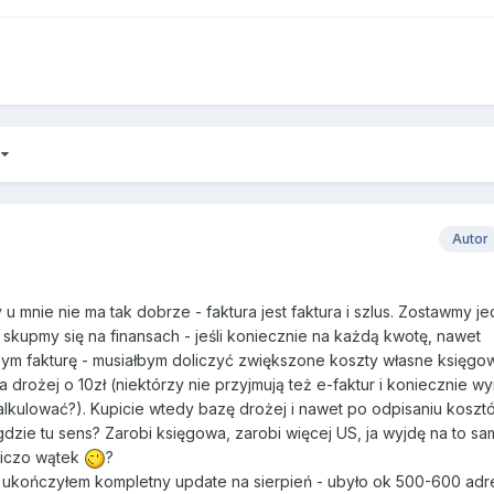
3
Autor
u mnie nie ma tak dobrze - faktura jest faktura i szlus. Zostawmy j
i skupmy się na finansach - jeśli koniecznie na każdą kwotę, nawet
bym fakturę - musiałbym doliczyć zwiększone koszty własne księgo
drożej o 10zł (niektórzy nie przyjmują też e-faktur i koniecznie w
wkalkulować?). Kupicie wtedy bazę drożej i nawet po odpisaniu koszt
 gdzie tu sens? Zarobi księgowa, zarobi więcej US, ja wyjdę na to 
niczo wątek
?
 ukończyłem kompletny update na sierpień - ubyło ok 500-600 adr