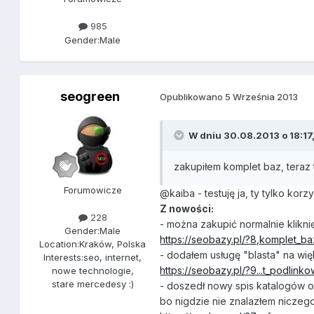
985
Gender:
Male
seogreen
Opublikowano
5 Września 2013
W dniu 30.08.2013 o 18:17,
zakupiłem komplet baz, teraz
Forumowicze
@kaiba - testuję ja, ty tylko korz
Z nowości:
228
- można zakupić normalnie klik
Gender:
Male
https://seobazy.pl/?8,komplet_ba
Location:
Kraków, Polska
- dodałem usługę "blasta" na wi
Interests:
seo, internet,
https://seobazy.pl/?9...t_podlink
nowe technologie,
stare mercedesy :)
- doszedł nowy spis katalogów o
bo nigdzie nie znalazłem nicze