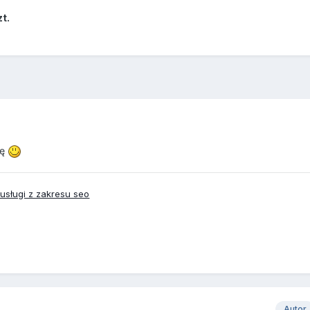
t.
ję
sługi z zakresu seo
Autor