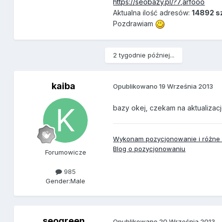
https://seobazy.pl/?7,arfooo
Aktualna ilość adresów:
14892 sz
Pozdrawiam
2 tygodnie później...
kaiba
Opublikowano
19 Września 2013
bazy okej, czekam na aktualizac
Wykonam pozycjonowanie i różne u
Blog o pozycjonowaniu
Forumowicze
985
Gender:
Male
seogreen
Opublikowano
20 Września 2013