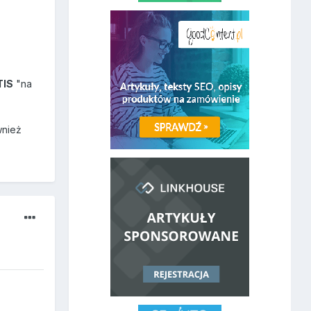
TIS
"na
wnież