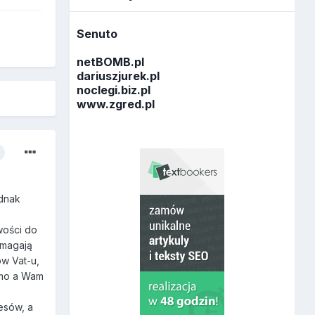
Senuto
netBOMB.pl
dariuszjurek.pl
noclegi.biz.pl
www.zgred.pl
ednak
wości do
ymagają
ów Vat-u,
samo a Wam
esów, a