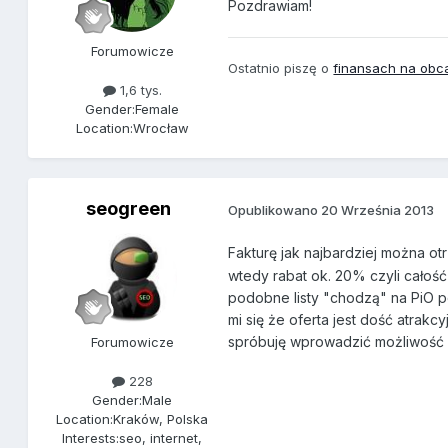
Pozdrawiam!
Forumowicze
Ostatnio piszę o
finansach na obc
1,6 tys.
Gender:
Female
Location:
Wrocław
seogreen
Opublikowano
20 Września 2013
Fakturę jak najbardziej można o
wtedy rabat ok. 20% czyli całoś
podobne listy "chodzą" na PiO p
mi się że oferta jest dość atrakcy
spróbuję wprowadzić możliwość 
Forumowicze
228
Gender:
Male
Location:
Kraków, Polska
Interests:
seo, internet,