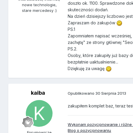
doszło ok. 1100. Sprawdzone dok
nowe technologie,
skuteczności dodań.
stare mercedesy :)
Na dzień dzisiejszy liczbowo jest
Zapraszam do zakupów
PS.1
Zapomniałem napisać wcześniej, 
zachętę" ze strony głównej "Seo
PS.2.
Osoby, które zakupiły już bazy d
bezpłatnie uaktualnienie...
Dziękuję za uwagę
kaiba
Opublikowano
30 Sierpnia 2013
zakupiłem komplet baz, teraz te
Wykonam pozycjonowanie i różne u
Blog o pozycjonowaniu
Forumowicze