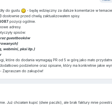
adły do gustu
- będę wdzięczny za dalsze komentarze w temaci
)
dosłownie przed chwilą zaktualizowałem spisy.
6087
pozycji ogólnie.
nowe adresy.
tyczyły spisów:
" oraz guestbooków
erowanych)
, webmini, pksi itp.)
w
logi, które do dodania wymagają PR od 5 w górę jako mało przydatn
ą dodatkowo podzielone oraz opisane, który ma konkretnie jakie wy
. - Zapraszam do zakupów!
nie. Już chciałam kupić (dwie paczki), ale brak faktury mnie powstr