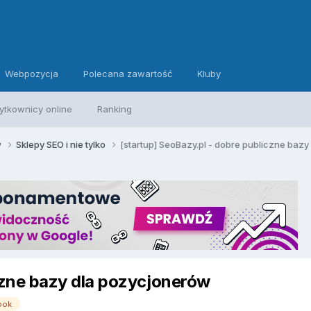
Webpozycja
Polecana zawartość
Kluby
ytkownicy online
Ranking
w
Sklepy SEO i nie tylko
[startup] SeoBazy.pl - dobre publiczne baz
czne bazy dla pozycjonerów
ook