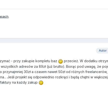
asach
.
Autor
trzymać - przy zakupie kompletu baz
przecież. W dodatku otrzym
ć wszystkich adresów za 89zł (już brutto). Biorąc pod uwagę, że p
o przynajmniej 30zł a czasem nawet 50zł od różnych freelancerów
jna... Jeśli projekt się odpowiednio rozkręci i będą chętni w większej 
faktury na każdy zakup