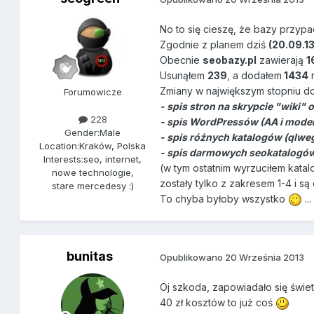
No to się cieszę, że bazy przyp
Zgodnie z planem dziś
(20.09.13
Obecnie
seobazy.pl
zawierają
1
Usunąłem
239
, a dodałem
1434
Zmiany w największym stopniu do
Forumowicze
- spis stron na skrypcie "wiki
228
- spis WordPressów (AA i mod
Gender:
Male
- spis różnych katalogów (qlweg
Location:
Kraków, Polska
- spis darmowych seokatalogó
Interests:
seo, internet,
(w tym ostatnim wyrzuciłem kata
nowe technologie,
zostały tylko z zakresem 1-4 i s
stare mercedesy :)
To chyba byłoby wszystko
..
bunitas
Opublikowano
20 Września 2013
Oj szkoda, zapowiadało się świet
40 zł kosztów to już coś