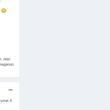
e
.
e, więc
magania).
zymał. A