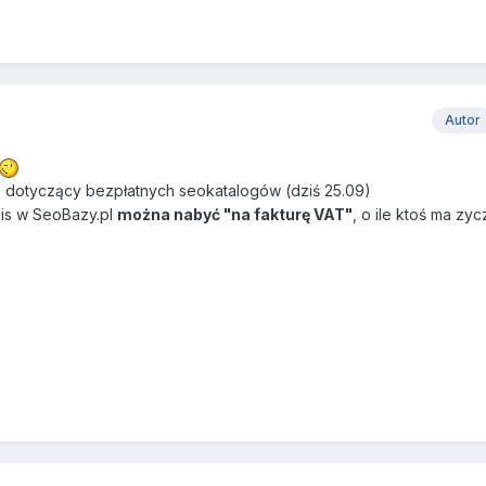
Autor
" dotyczący bezpłatnych seokatalogów (dziś 25.09)
is w SeoBazy.pl
można nabyć "na fakturę VAT"
, o ile ktoś ma zy