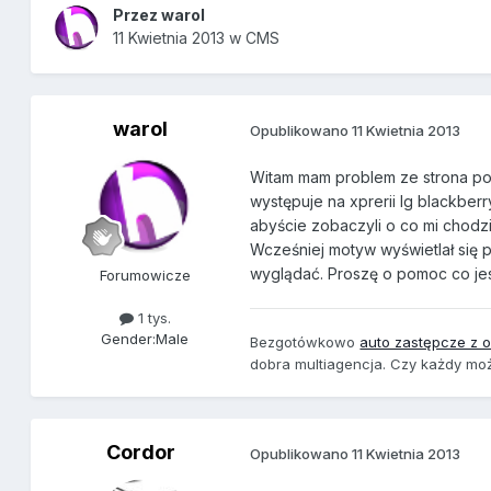
Przez
warol
11 Kwietnia 2013
w
CMS
warol
Opublikowano
11 Kwietnia 2013
Witam mam problem ze strona pos
występuje na xprerii lg blackber
abyście zobaczyli o co mi chodz
Wcześniej motyw wyświetlał się p
wyglądać. Proszę o pomoc co jest
Forumowicze
1 tys.
Gender:
Male
Bezgotówkowo
auto zastępcze z 
dobra multiagencja. Czy każdy m
Cordor
Opublikowano
11 Kwietnia 2013