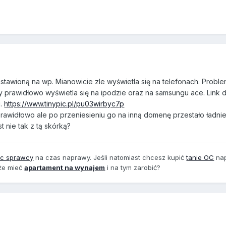
tawioną na wp. Mianowicie zle wyświetla się na telefonach. Probl
ry prawidłowo wyświetla się na ipodzie oraz na samsungu ace. Link 
i.
https://www.tinypic.pl/pu03wirbyc7p
rawidłowo ale po przeniesieniu go na inną domenę przestało ładnie
 nie tak z tą skórką?
oc sprawcy
na czas naprawy. Jeśli natomiast chcesz kupić
tanie OC
na
oże mieć
apartament na wynajem
i na tym zarobić?