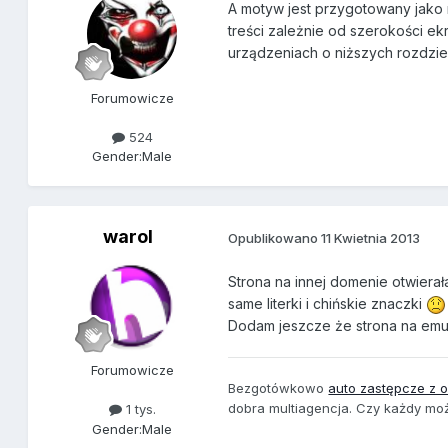
A motyw jest przygotowany jako r
treści zależnie od szerokości ekra
urządzeniach o niższych rozdzi
Forumowicze
524
Gender:
Male
warol
Opublikowano
11 Kwietnia 2013
Strona na innej domenie otwierał
same literki i chińskie znaczki
Dodam jeszcze że strona na emul
Forumowicze
Bezgotówkowo
auto zastępcze z 
dobra multiagencja. Czy każdy m
1 tys.
Gender:
Male