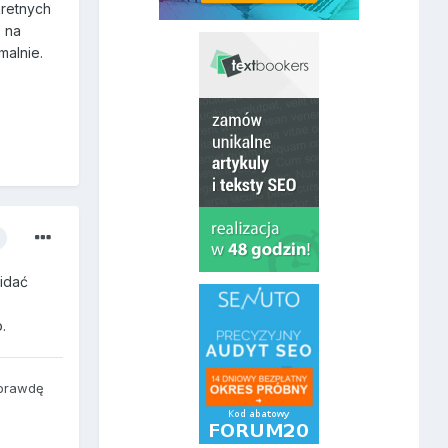
kretnych
e na
malnie.
widać
.
prawdę