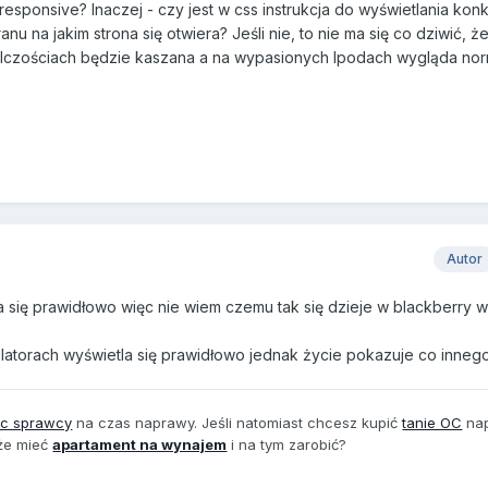
esponsive? Inaczej - czy jest w css instrukcja do wyświetlania kon
nu na jakim strona się otwiera? Jeśli nie, to nie ma się co dziwić, ż
elczościach będzie kaszana a na wypasionych Ipodach wygląda nor
Autor
a się prawidłowo więc nie wiem czemu tak się dzieje w blackberry 
atorach wyświetla się prawidłowo jednak życie pokazuje co innego
oc sprawcy
na czas naprawy. Jeśli natomiast chcesz kupić
tanie OC
na
oże mieć
apartament na wynajem
i na tym zarobić?