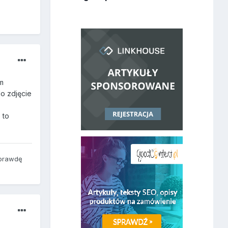
em
do zdjęcie
 to
prawdę