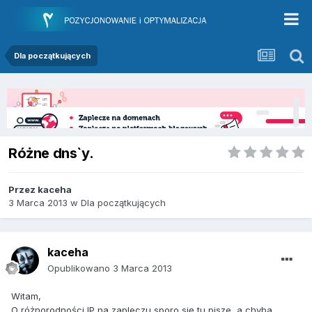
Dla początkujących
Różne dns`y.
Przez
kaceha
3 Marca 2013
w
Dla początkujących
kaceha
Opublikowano
3 Marca 2013
Witam,
O różnorodności IP na zapleczu sporo się tu pisze, a chyba