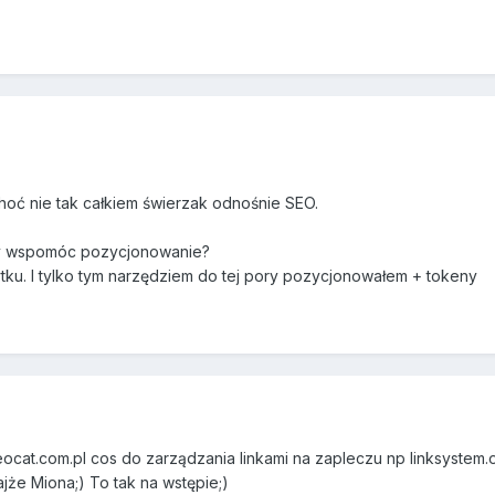
oć nie tak całkiem świerzak odnośnie SEO.
by wspomóc pozycjonowanie?
ku. I tylko tym narzędziem do tej pory pozycjonowałem + tokeny
ocat.com.pl cos do zarządzania linkami na zapleczu np linksystem.o
jże Miona;) To tak na wstępie;)