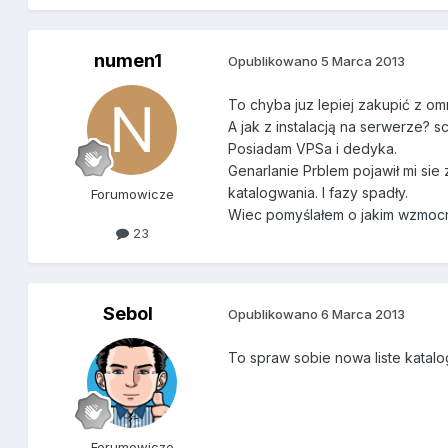
numen1
Opublikowano
5 Marca 2013
To chyba juz lepiej zakupić z omn
A jak z instalacją na serwerze? 
Posiadam VPSa i dedyka.
Genarlanie Prblem pojawił mi sie
katalogwania. I fazy spadły.
Forumowicze
Wiec pomyślałem o jakim wzmocn
23
Sebol
Opublikowano
6 Marca 2013
To spraw sobie nowa liste katalog
Forumowicze