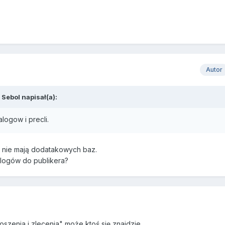
Autor
Sebol napisał(a):
logow i precli.
 i nie mają dodatakowych baz.
logów do publikera?
szenia i zlecenia" może ktoś się znajdzie.