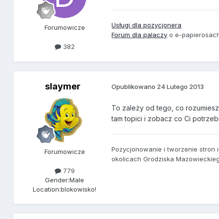
Usługi dla pozycjonera
Forumowicze
Forum dla palaczy
o e-papierosach 
382
slaymer
Opublikowano
24 Lutego 2013
To zależy od tego, co rozumie
tam topici i zobacz co Ci potrzeb
Pozycjonowanie i tworzenie stron
Forumowicze
okolicach Grodziska Mazowieckie
779
Gender:
Male
Location:
blokowisko!