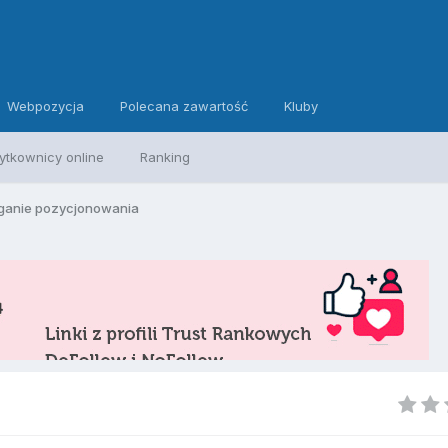
Webpozycja
Polecana zawartość
Kluby
ytkownicy online
Ranking
anie pozycjonowania