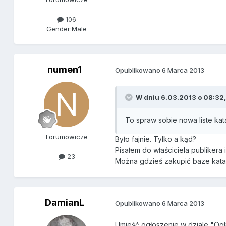
106
Gender:
Male
numen1
Opublikowano
6 Marca 2013
W dniu 6.03.2013 o 08:32, 
To spraw sobie nowa liste kata
Forumowicze
Było fajnie. Tylko a kąd?
Pisałem do właściciela publikera
23
Można gdzieś zakupić baze kata
DamianL
Opublikowano
6 Marca 2013
Umieść ogłoszenie w dziale "Ogło