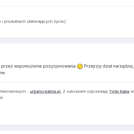
i produktach ułatwiających życie;)
sz przez wspomożenie pozycjonowania
Przejrzyj dział narzędzia
ne.
 internetowych -
urbancreative.pl
, Z sukcesem szprzedaję
Tynki Kabe
go