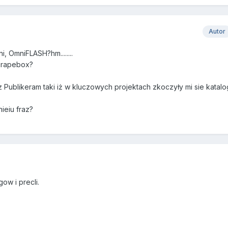
Autor
i, OmniFLASH?hm........
scrapebox?
 z Publikeram taki iż w kluczowych projektach zkoczyły mi sie katalo
ieiu fraz?
ow i precli.