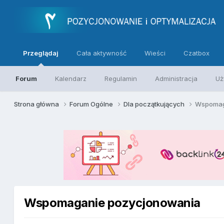
Przeglądaj
Cała aktywność
Wieści
Czatbox
Forum
Kalendarz
Regulamin
Administracja
Uż
Strona główna
Forum Ogólne
Dla początkujących
Wspomag
Wspomaganie pozycjonowania