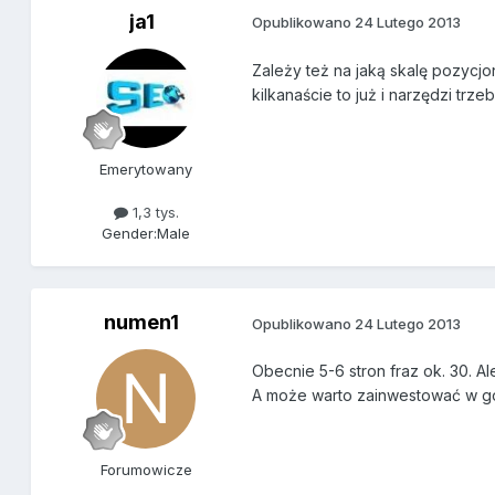
ja1
Opublikowano
24 Lutego 2013
Zależy też na jaką skalę pozycjo
kilkanaście to już i narzędzi trze
Emerytowany
1,3 tys.
Gender:
Male
numen1
Opublikowano
24 Lutego 2013
Obecnie 5-6 stron fraz ok. 30. A
A może warto zainwestować w got
Forumowicze