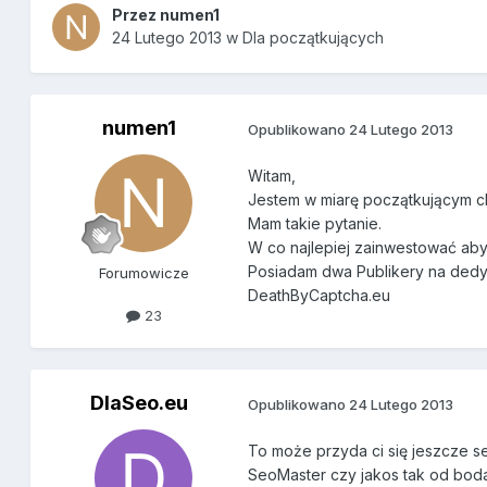
Przez
numen1
24 Lutego 2013
w
Dla początkujących
numen1
Opublikowano
24 Lutego 2013
Witam,
Jestem w miarę początkującym ch
Mam takie pytanie.
W co najlepiej zainwestować a
Posiadam dwa Publikery na dedyt
Forumowicze
DeathByCaptcha.eu
23
DlaSeo.eu
Opublikowano
24 Lutego 2013
To może przyda ci się jeszcze se
SeoMaster czy jakos tak od boda