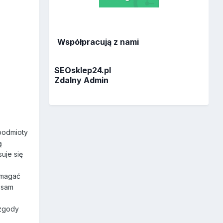
Współpracują z nami
SEOsklep24.pl
Zdalny Admin
podmioty
ą
uje się
pomagać
 sam
 zgody