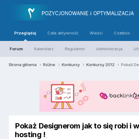
Przeglądaj
Cała aktywność
Wieści
Czatbox
Forum
Kalendarz
Regulamin
Administracja
Uż
Strona główna
Różne
Konkursy
Konkursy 2012
Pokaż Des
Pokaż Designerom jak to się robi i
hosting !