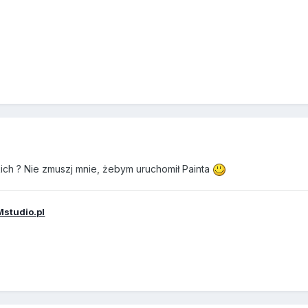
ch ? Nie zmuszj mnie, żebym uruchomił Painta
studio.pl