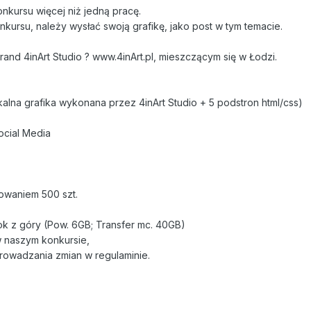
nkursu więcej niż jedną pracę.
onkursu, należy wysłać swoją grafikę, jako post w tym temacie.
nd 4inArt Studio ? www.4inArt.pl, mieszczącym się w Łodzi.
kalna grafika wykonana przez 4inArt Studio + 5 podstron html/css)
ocial Media
owaniem 500 szt.
k z góry (Pow. 6GB; Transfer mc. 40GB)
w naszym konkursie,
owadzania zmian w regulaminie.