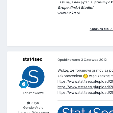
Jeśli są jakieś pytania, prosimy 
Grupa 4inArt Studio!
www.4inArt.pl
Konkurs dla Pi
stat4seo
Opublikowano
3 Czerwca 2012
Widzę, że forumowi graficy są pó
zakończeniem
więc zacznę 
https://www.stat4seo.pl/upload/
https://www.stat4seo.pl/upload
https://www.stat4seo.pl/upload
Forumowicze
2 tys.
Gender:
Male
Location:
Warszawa