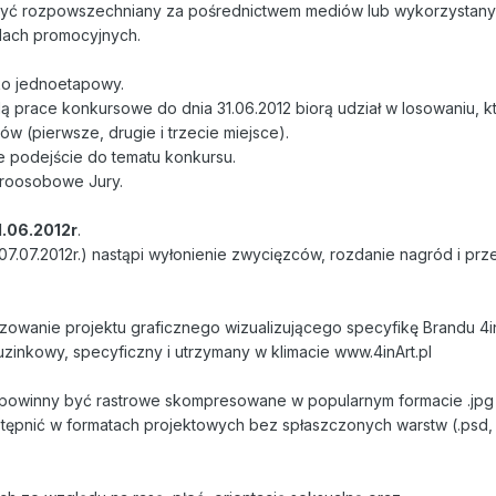
być rozpowszechniany za pośrednictwem mediów lub wykorzystany
lach promocyjnych.
ako jednoetapowy.
lą prace konkursowe do dnia 31.06.2012 biorą udział w losowaniu, 
ów (pierwsze, drugie i trzecie miejsce).
ne podejście do tematu konkursu.
eroosobowe Jury.
1.06.2012r
.
07.07.2012r.) nastąpi wyłonienie zwycięzców, rozdanie nagród i pr
izowanie projektu graficznego wizualizującego specyfikę Brandu 4i
uzinkowy, specyficzny i utrzymany w klimacie www.4inArt.pl
powinny być rastrowe skompresowane w popularnym formacie .jpg
stępnić w formatach projektowych bez spłaszczonych warstw (.psd, 