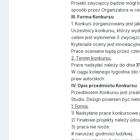
Projekt zwycięzcy będzie mógł 
sposób przez Organizatora w ce
III. Forma Konkursu
1. Konkurs zorganizowany jest j
Uczestnicy konkursu, którzy wyś
celem jest wyłonienie 3 zwycięzc
Kryteriami oceny jest innowacyj
Prace oceniane będą przez czt
2. Termin konkursu:
Prace nadsyłać należy do dnia
3
W ciągu kolejnego tygodnia (do 
praw autorskich.
IV. Opis przedmiotu Konkursu
Przedmiotem Konkursu jest zreal
Studio. Design powinien być niet
1. Forma:
1) Nadsyłane prace konkursowe 
2) Finałowe projekty należy udo
3) praca nie może:
# naruszać godności ludzkiej;