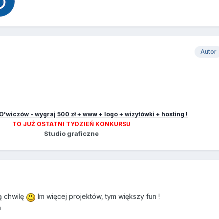
Autor
O'wiczów - wygraj 500 zł + www + logo + wizytówki + hosting !
TO JUŻ OSTATNI TYDZIEŃ KONKURSU
Studio graficzne
ą chwilę
Im więcej projektów, tym większy fun !
h