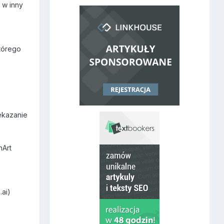
 w inny
którego
zekazanie
nArt
.ai)