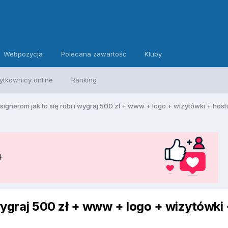
Webpozycja
Polecana zawartość
Kluby
ytkownicy online
Ranking
ignerom jak to się robi i wygraj 500 zł + www + logo + wizytówki + hosti
 wygraj 500 zł + www + logo + wizytówki