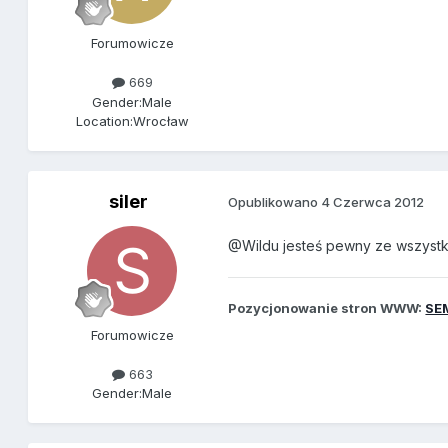
Forumowicze
669
Gender:
Male
Location:
Wrocław
siler
Opublikowano
4 Czerwca 2012
@Wildu jesteś pewny ze wszystki
Pozycjonowanie stron WWW:
SEM
Forumowicze
663
Gender:
Male