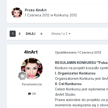
Przez
4inArt
1 Czerwca 2012
w
Konkursy 2012
1
2
DALEJ
Strona 1 z 2
4inArt
Opublikowano
1 Czerwca 2012
REGULAMIN KONKURSU "Pokaż De
Konkurs na projekt koszulki symb
I. Organizator Konkursu
Organizatorem Konkursu jest 4inAr
II. Cel Konkursu
Forumowicze
Celem Konkursu jest wyłonienie 
26
4inArt Studio.
Prawa autorskie do projektu za pi
momencie wywiązania się z obow