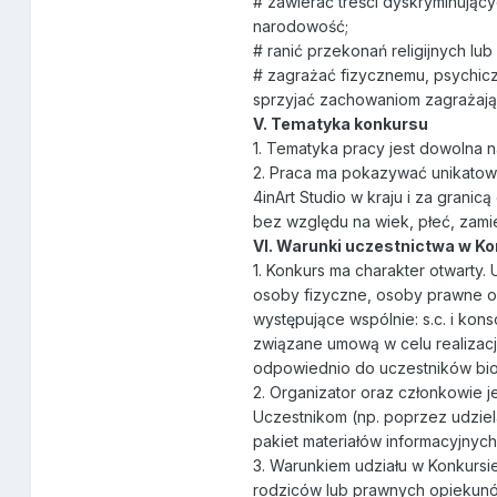
# zawierać treści dyskryminujący
narodowość;
# ranić przekonań religijnych lub
# zagrażać fizycznemu, psychic
sprzyjać zachowaniom zagrażają
V. Tematyka konkursu
1. Tematyka pracy jest dowolna n
2. Praca ma pokazywać unikato
4inArt Studio w kraju i za gran
bez względu na wiek, płeć, zamie
VI. Warunki uczestnictwa w Ko
1. Konkurs ma charakter otwarty.
osoby fizyczne, osoby prawne o
występujące wspólnie: s.c. i kon
związane umową w celu realizacj
odpowiednio do uczestników bior
2. Organizator oraz członkowie 
Uczestnikom (np. poprzez udziel
pakiet materiałów informacyjnych
3. Warunkiem udziału w Konkursi
rodziców lub prawnych opiekun