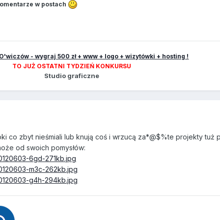
o komentarze w postach
O'wiczów - wygraj 500 zł + www + logo + wizytówki + hosting !
TO JUŻ OSTATNI TYDZIEŃ KONKURSU
Studio graficzne
ki co zbyt nieśmiali lub knują coś i wrzucą za*@$%te projekty tuż 
może od swoich pomysłów:
20120603-6gd-271kb.jpg
/20120603-m3c-262kb.jpg
/20120603-g4h-294kb.jpg