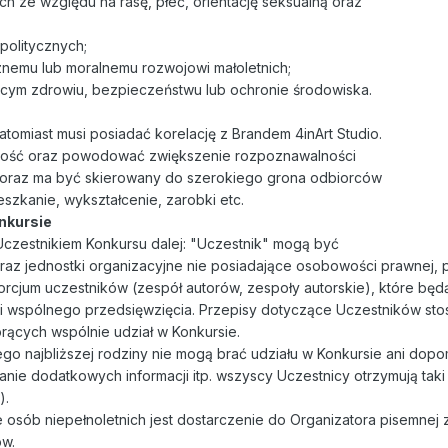
ch ze względu na rasę, płeć, orientację seksualną oraz
 politycznych;
znemu lub moralnemu rozwojowi małoletnich;
cym zdrowiu, bezpieczeństwu lub ochronie środowiska.
atomiast musi posiadać korelację z Brandem 4inArt Studio.
wość oraz powodować zwiększenie rozpoznawalności
icą oraz ma być skierowany do szerokiego grona odbiorców
szkanie, wykształcenie, zarobki etc.
nkursie
 Uczestnikiem Konkursu dalej: "Uczestnik" mogą być
raz jednostki organizacyjne nie posiadające osobowości prawnej, 
sorcjum uczestników (zespół autorów, zespoły autorskie), które będ
i wspólnego przedsięwzięcia. Przepisy dotyczące Uczestników stos
ących wspólnie udział w Konkursie.
jego najbliższej rodziny nie mogą brać udziału w Konkursie ani do
anie dodatkowych informacji itp. wszyscy Uczestnicy otrzymują taki
).
e osób niepełnoletnich jest dostarczenie do Organizatora pisemnej
ów.