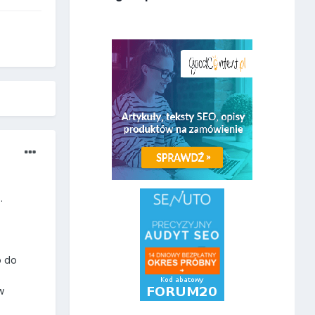
.
o do
w