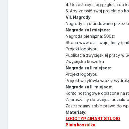
4. Uczestnicy mogą zgłosić do ko
5. Aby zgłosić swój projekt do k
VII. Nagrody
Nagrody są ufundowane przez bra
Nagroda za I miejsce:
Nagroda pieniężna: 500zł
Strona www dla Twojej firmy (uni
Projekt logotypu
Publikacja zwycięskiej pracy w S
Zwycięska koszulka
Nagroda za II miejsce:
Projekt logotypu
Projekt wizytówki wraz z wydruk
Nagroda za III miejsce:
Konto hostingowe opłacone na ro
Zapraszamy do wzięcia udziału 
Zastrzegamy sobie prawo do wpr
Materiały
:
LOGOTYP 4INART STUDIO
Biała koszulka