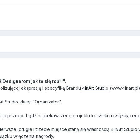
signerom jak to się robi !".
olizującej ekspresję i specyfikę Brandu
4inArt Studio
(www.4inart.pl)
t Studio. dalej: "Organizator".
najlepszego, bądź najciekawszego projektu koszulki nawiązująceg
erwsze, drugie i trzecie miejsce staną się własnością 4inArt Studio 
iązku wręczenia nagrody.