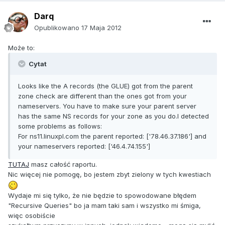
Darq
Opublikowano
17 Maja 2012
Może to:
Cytat
Looks like the A records (the GLUE) got from the parent
zone check are different than the ones got from your
nameservers. You have to make sure your parent server
has the same NS records for your zone as you do.I detected
some problems as follows:
For ns11.linuxpl.com the parent reported: ['78.46.37.186'] and
your nameservers reported: ['46.4.74.155']
TUTAJ
masz całość raportu.
Nic więcej nie pomogę, bo jestem zbyt zielony w tych kwestiach
Wydaje mi się tylko, że nie będzie to spowodowane błędem
"Recursive Queries" bo ja mam taki sam i wszystko mi śmiga,
więc osobiście