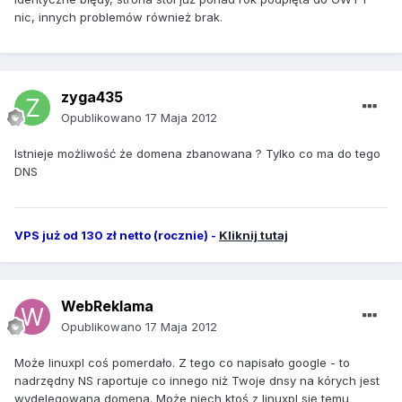
nic, innych problemów również brak.
zyga435
Opublikowano
17 Maja 2012
Istnieje możliwość że domena zbanowana ? Tylko co ma do tego
DNS
VPS już od 130 zł netto (rocznie) -
Kliknij tutaj
WebReklama
Opublikowano
17 Maja 2012
Może linuxpl coś pomerdało. Z tego co napisało google - to
nadrzędny NS raportuje co innego niż Twoje dnsy na kórych jest
wydelegowana domena. Może niech ktoś z linuxpl się temu