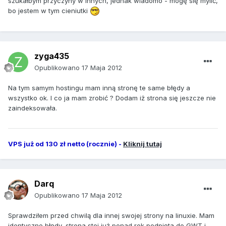
szukałbym przyczyny w innych, jednak wiadomo - mogę się mylić,
bo jestem w tym cieniutki
zyga435
Opublikowano
17 Maja 2012
Na tym samym hostingu mam inną stronę te same błędy a
wszystko ok. I co ja mam zrobić ? Dodam iż strona się jeszcze nie
zaindeksowała.
VPS już od 130 zł netto (rocznie) -
Kliknij tutaj
Darq
Opublikowano
17 Maja 2012
Sprawdziłem przed chwilą dla innej swojej strony na linuxie. Mam
identyczne błędy, strona stoi już ponad rok podpięta do GWT i