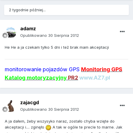
2 tygodnie później...
adamz
Opublikowano
30 Sierpnia 2012
He He a ja czekam tylko 5 dni i też brak mam akceptacji
monitorowanie pojazdów GPS
Monitoring GPS
Katalog motoryzacyjny
PR2
www.AZ7.pl
zajacgd
Opublikowano
30 Sierpnia 2012
A ja dałem, żeby wszysyko naraz, zostało chyba wzięte do
akceptacji i.... zginęło
A tak w ogóle te precle to marne. Jak