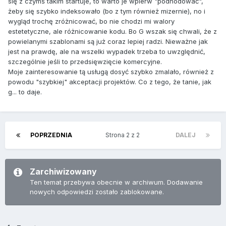
się z czymś takim startuje, to warto je wpierw "podhodować",
żeby się szybko indeksowało (bo z tym również mizernie), no i
wygląd trochę zróżnicować, bo nie chodzi mi walory
estetetyczne, ale różnicowanie kodu. Bo G wszak się chwali, że z
powielanymi szablonami są już coraz lepiej radzi. Nieważne jak
jest na prawdę, ale na wszelki wypadek trzeba to uwzględnić,
szczególnie jeśli to przedsięwzięcie komercyjne.
Moje zainteresowanie tą usługą dosyć szybko zmalało, również z
powodu "szybkiej" akceptacji projektów. Co z tego, że tanie, jak
g... to daje.
POPRZEDNIA
Strona 2 z 2
DALEJ
Zarchiwizowany
Ten temat przebywa obecnie w archiwum. Dodawanie
nowych odpowiedzi zostało zablokowane.