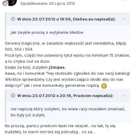
Opublikowano
24 Lipca 2012
W dniu 23.07.2012 o 16:56, DlaSeo.eu napisał(a):
jak zwykle proszę o wytykanie błedów
Serwery tragiczne, w zasadzie większość jest niestabilna, błędy
500, 502 i 504.
Poza tym, część ma ustawiony tytuł wpisu na minimum 15 znaków,
a to chyba ciut za dużo.
Dzięki za kod, zużyłem
j2mqwx
.
Aaaa, no i komunikat "Hej słodziutki zgłosiłeś do nas swój katalog!
Wkrótce sprawdzimy czy jest wystarczająco słodki aby do nas
dołączyć" jak i inne komunikaty generalnie rządzą.
W dniu 23.07.2012 o 20:16, Pradcom napisał(a):
nie napiszę który zużyłem, bo wiele razy musiałem zmieniać,
bo były już zużyte.
No proszę, panicz pradcom łaski nie okazał... no tak, ty się
trudziłeś, to niech inni też się potrudzą... co za...