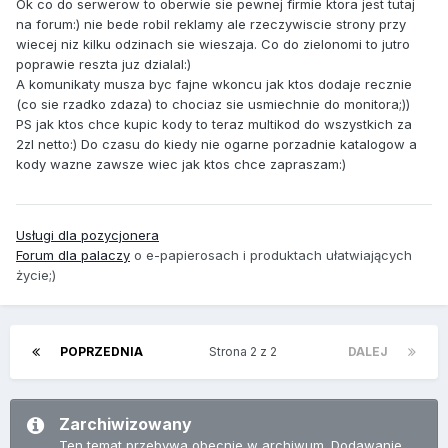
Ok co do serwerow to oberwie sie pewnej firmie ktora jest tutaj
na forum:) nie bede robil reklamy ale rzeczywiscie strony przy
wiecej niz kilku odzinach sie wieszaja. Co do zielonomi to jutro
poprawie reszta juz dzialal:)
A komunikaty musza byc fajne wkoncu jak ktos dodaje recznie
(co sie rzadko zdaza) to chociaz sie usmiechnie do monitora;))
PS jak ktos chce kupic kody to teraz multikod do wszystkich za
2zl netto:) Do czasu do kiedy nie ogarne porzadnie katalogow a
kody wazne zawsze wiec jak ktos chce zapraszam:)
Usługi dla pozycjonera
Forum dla palaczy
o e-papierosach i produktach ułatwiających
życie;)
POPRZEDNIA
Strona 2 z 2
DALEJ
Zarchiwizowany
Ten temat przebywa obecnie w archiwum. Dodawanie