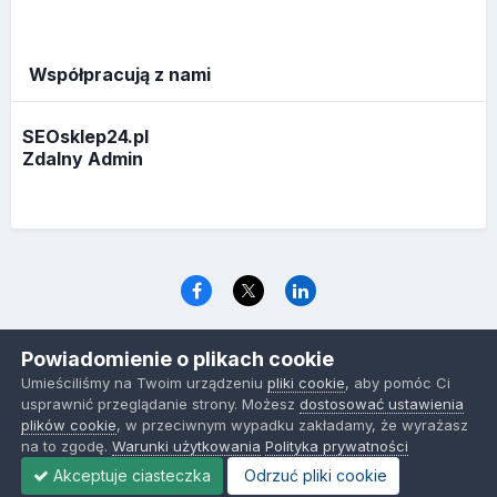
Współpracują z nami
SEOsklep24.pl
Zdalny Admin
Język
Polityka prywatności
Ciasteczka
Powiadomienie o plikach cookie
www.optymalizacja.com
Umieściliśmy na Twoim urządzeniu
pliki cookie
, aby pomóc Ci
Powered by Invision Community
usprawnić przeglądanie strony. Możesz
dostosować ustawienia
plików cookie
, w przeciwnym wypadku zakładamy, że wyrażasz
na to zgodę.
Warunki użytkowania
Polityka prywatności
Akceptuje ciasteczka
Odrzuć pliki cookie