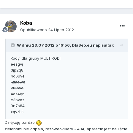
Koba
Opublikowano
24 Lipca 2012
W dniu 23.07.2012 o 16:56, DlaSeo.eu napisał(a):
Kody: dla grupy MULTIKOD!
eezgvj
3jp2q8
4q6uve
j2mqwx
2t5pve
4as4qn
c3bvoz
9n7o84
xqyzbk
Dziękuję bardzo
zielonomi nie odpala, rozoweokulary - 404, aparacik jest na liście