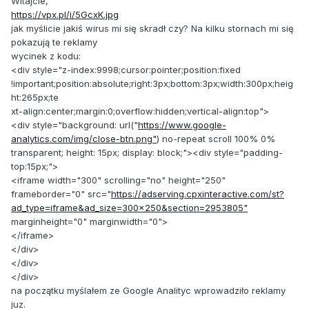
Witajcie,
https://vpx.pl/i/5GcxK.jpg
jak myślicie jakiś wirus mi się skradł czy? Na kilku stornach mi się
pokazują te reklamy
wycinek z kodu:
<div style="z-index:9998;cursor:pointer;position:fixed
!important;position:absolute;right:3px;bottom:3px;width:300px;heig
ht:265px;te
xt-align:center;margin:0;overflow:hidden;vertical-align:top">
<div style="background: url("
https://www.google-
analytics.com/img/close-btn.png"
) no-repeat scroll 100% 0%
transparent; height: 15px; display: block;"><div style="padding-
top:15px;">
<iframe width="300" scrolling="no" height="250"
frameborder="0" src="
https://adserving.cpxinteractive.com/st?
ad_type=iframe&ad_size=300x250&section=2953805"
marginheight="0" marginwidth="0">
</iframe>
</div>
</div>
</div>
na początku myślałem ze Google Analityc wprowadziło reklamy
juz.