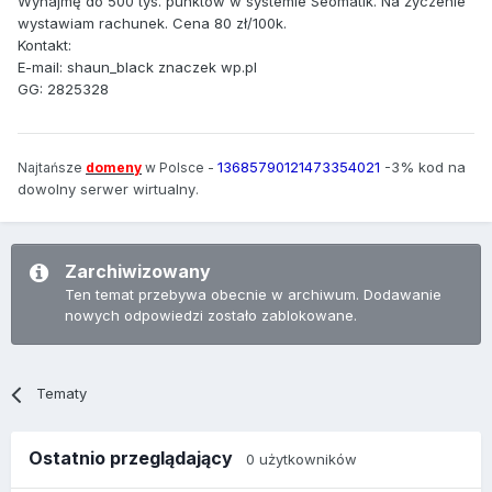
Wynajmę do 500 tys. punktów w systemie Seomatik. Na życzenie
wystawiam rachunek. Cena 80 zł/100k.
Kontakt:
E-mail: shaun_black znaczek wp.pl
GG: 2825328
13685790121473354021
-3% kod na
Najtańsze
domeny
w Polsce -
dowolny serwer wirtualny
.
Zarchiwizowany
Ten temat przebywa obecnie w archiwum. Dodawanie
nowych odpowiedzi zostało zablokowane.
Tematy
Ostatnio przeglądający
0 użytkowników