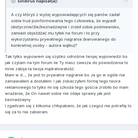
sindirus napisał(a):
A czy któryś z wyżej wypowiadających się panów zadał
sobie trud poinformowania tego człowieka, że wypadł
idiotycznie/źle/beznadziejnie i zrobił sobie pośmiewisko,
zamiast objeżdżać mu tyłek na forum i to przy
wykorzystaniu prywatnego nagrania (kierowanego do
konkretnej osoby - autora wątku)?
Tak tylko wypowiem się szybko odnośnie twojej wypowiedzi bo
jak czytam na tym forum ile Ty masz zawsze do powiedzenia to
mnie zabija ta twoja mądralowatość.
Mam w d..., że jest to prywatne nagranie bo Ja go w ogóle nie
zamawiałem a dostałem. I jak zobaczyłem formę tego twora
reklamowego to tylko mi się szkoda tego gościa zrobiło bo mam
wrażenie, że On nawet sobie nie zdaje sprawy jak jest
beznadziejny.
I zgadzam się z kilkoma chłopakami, że jak czegoś nie potrafię to
się za to nie zabieram.