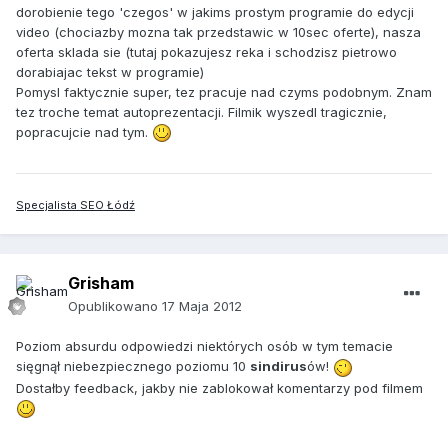
dorobienie tego 'czegos' w jakims prostym programie do edycji
video (chociazby mozna tak przedstawic w 10sec oferte), nasza
oferta sklada sie (tutaj pokazujesz reka i schodzisz pietrowo
dorabiajac tekst w programie)
Pomysl faktycznie super, tez pracuje nad czyms podobnym. Znam
tez troche temat autoprezentacji. Filmik wyszedl tragicznie,
popracujcie nad tym.
Specjalista SEO Łódź
Grisham
Opublikowano
17 Maja 2012
Poziom absurdu odpowiedzi niektórych osób w tym temacie
sięgnął niebezpiecznego poziomu 10
sindirus
ów!
Dostałby feedback, jakby nie zablokował komentarzy pod filmem