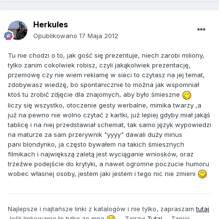
Herkules
Opublikowano
17 Maja 2012
Tu nie chodzi o to, jak gość się prezentuje, niech zarobi miliony,
tylko zanim cokolwiek robisz, czyli jakąkolwiek prezentację,
przemowę czy nie wiem reklamę w sieci to czytasz na jej temat,
zdobywasz wiedzę, bo spontanicznie to można jak wspomniał
ktoś tu zrobić zdjęcie dla znajomych, aby było śmieszne
liczy się wszystko, otoczenie gesty werbalne, mimika twarzy ,a
już na pewno nie wolno czytać z kartki, już lepiej gdyby miał jakąś
tablicę i na niej przedstawiał schemat, tak samo język wypowiedzi
na maturze za sam przerywnik "yyyy" dawali duży minus
pani blondynko, ja często bywałem na takich śmiesznych
filmikach i największą zaletą jest wyciąganie wniosków, oraz
trzeźwe podejście do krytyki, a nawet ogromne poczucie humoru
wobec własnej osoby, jestem jaki jestem i tego nic nie zmieni
Najlepsze i najtańsze linki z katalogów i nie tylko, zapraszam
tutaj
Jeśli linkowanie to tylko ze mną
- Zajrzyj
Tutaj
- Taniej