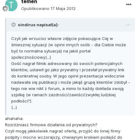
temen
Opublikowano
17 Maja 2012
sindirus napisał(a):
Czyli jak wrzucisz własne zdjęcie pokazujące Cię w
śmiesznej sytuacji (w opinii innych osób - dla Ciebie może
być to normalna sytuacja) na jakiś portal
społecznościowy(...)
Gość nagrał filmik adresowany do swoich potencjalnych
klientów, ustawił go jako prywatny i przesłał prywatny link
do konkretnej osoby. W jego opinii prezentacja widocznie
nadawała się publikacji i może jakąś grupę klientów zdobył -
tego nie wie nikt z forum, a mimo to każdy dokłada swoją
szpilkę (w ramach zazdrości/zawiści/zwykłej ludzkiej
podłości?).
(...)
ahahaha.
Rozróżniasz firmowe działania od prywatnych?
Czyli mogę jakkolwiek nagrać ofertę, przyjść do innej firmy
podpity i mocno wczorajszy, chwiejnym krokiem podejść do