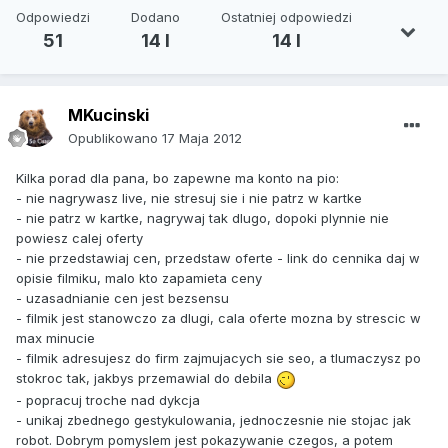
Odpowiedzi
Dodano
Ostatniej odpowiedzi
51
14 l
14 l
MKucinski
Opublikowano
17 Maja 2012
Kilka porad dla pana, bo zapewne ma konto na pio:
- nie nagrywasz live, nie stresuj sie i nie patrz w kartke
- nie patrz w kartke, nagrywaj tak dlugo, dopoki plynnie nie
powiesz calej oferty
- nie przedstawiaj cen, przedstaw oferte - link do cennika daj w
opisie filmiku, malo kto zapamieta ceny
- uzasadnianie cen jest bezsensu
- filmik jest stanowczo za dlugi, cala oferte mozna by strescic w
max minucie
- filmik adresujesz do firm zajmujacych sie seo, a tlumaczysz po
stokroc tak, jakbys przemawial do debila
- popracuj troche nad dykcja
- unikaj zbednego gestykulowania, jednoczesnie nie stojac jak
robot. Dobrym pomyslem jest pokazywanie czegos, a potem