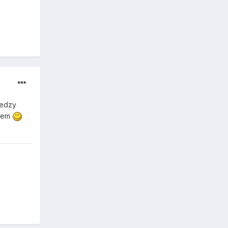
ledzy
emem