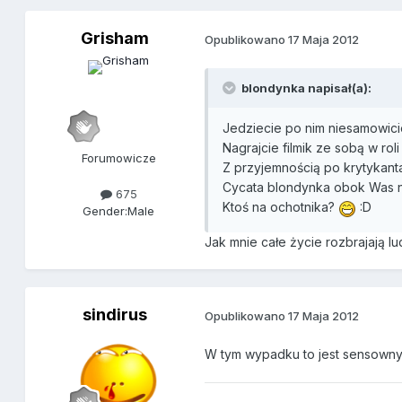
Grisham
Opublikowano
17 Maja 2012
blondynka napisał(a):
Jedziecie po nim niesamowicie
Nagrajcie filmik ze sobą w rol
Forumowicze
Z przyjemnością po krytykant
Cycata blondynka obok Was na
675
Ktoś na ochotnika?
:D
Gender:
Male
Jak mnie całe życie rozbrajają l
sindirus
Opublikowano
17 Maja 2012
W tym wypadku to jest sensowny