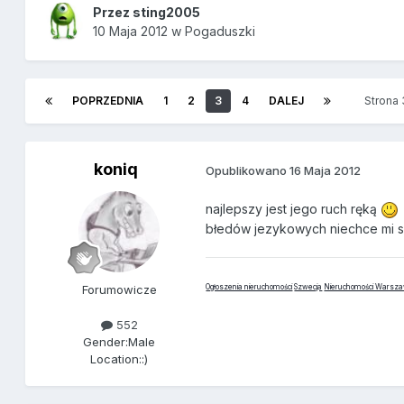
Przez
sting2005
10 Maja 2012
w
Pogaduszki
POPRZEDNIA
1
2
3
4
DALEJ
Strona
koniq
Opublikowano
16 Maja 2012
najlepszy jest jego ruch ręką
błedów jezykowych niechce mi s
Forumowicze
Ogłoszenia nieruchomości
Szwecja
Nieruchomości Warsz
552
Gender:
Male
Location:
:)