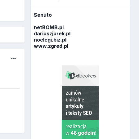
Senuto
netBOMB.pl
dariuszjurek.pl
noclegi.biz.pl
www.zgred.pl