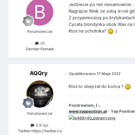
Jedziecie po nim niesamowicie...
Nagrajcie filmik ze sobą w roli g
Z przyjemnością po krytykantach
Cycata blondynka obok Was na n
Ktoś na ochotnika?
:)
Forumowicze
30
Gender:
Female
AQQry
Opublikowano
17 Maja 2012
Ktoś to obejrzał do końca ?
Pozdrawiam, (-;
www.topposition.pl
- Top Positio
Forumowicze
3,8 tys.
Twitter:
https://twitter.co