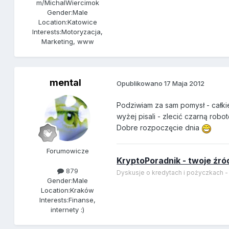
m/MichalWiercimok
Gender:
Male
Location:
Katowice
Interests:
Motoryzacja,
Marketing, www
mental
Opublikowano
17 Maja 2012
Podziwiam za sam pomysł - całkie
wyżej pisali - zlecić czarną rob
Dobre rozpoczęcie dnia
Forumowicze
KryptoPoradnik - twoje źró
879
Dyskusje o kredytach i pożyczkach 
Gender:
Male
Location:
Kraków
Interests:
Finanse,
internety :)