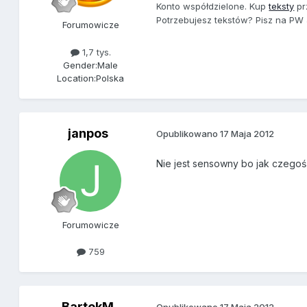
Konto współdzielone. Kup
teksty
pr
Potrzebujesz tekstów? Pisz na PW
Forumowicze
1,7 tys.
Gender:
Male
Location:
Polska
janpos
Opublikowano
17 Maja 2012
Nie jest sensowny bo jak czegoś 
Forumowicze
759
BartekM