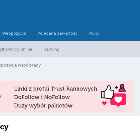
Webpozycja
Polecana zawartość
Kluby
ytkownicy online
Ranking
ropozycja współpracy
acy