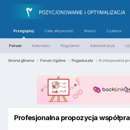
Przeglądaj
Cała aktywność
Wieści
Czatbox
Forum
Kalendarz
Regulamin
Administracja
Uż
Strona główna
Forum Ogólne
Pogaduszki
Profesjonalna p
Profesjonalna propozycja współpr