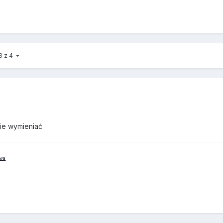
 3 z 4
ie wymieniać
awa