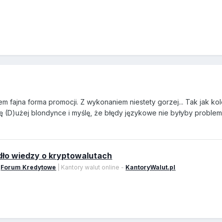
m fajna forma promocji. Z wykonaniem niestety gorzej... Tak jak ko
otę (D)użej blondynce i myślę, że błędy językowe nie byłyby probl
dło wiedzy o kryptowalutach
-
Forum Kredytowe
| Kantory walut online -
KantoryWalut.pl