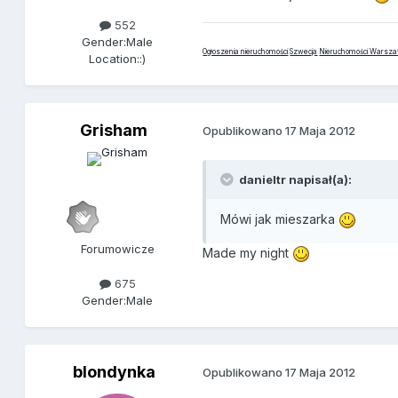
552
Gender:
Male
Ogłoszenia nieruchomości
Szwecja
Nieruchomości Warsz
Location:
:)
Grisham
Opublikowano
17 Maja 2012
danieltr napisał(a):
Mówi jak mieszarka
Forumowicze
Made my night
675
Gender:
Male
blondynka
Opublikowano
17 Maja 2012