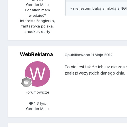
Gender:
Male
- nie jestem babą a młodą SINGIELKĄ 
Location:
mam
wiedzieć?
Interests:
żonglerka,
fantastyka polska,
snooker, darty
WebReklama
Opublikowano
11 Maja 2012
To nie jest tak że ich juz nie zn
znalazł wszystkich danego dnia.
Forumowicze
1,3 tys.
Gender:
Male