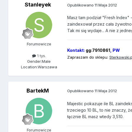
Stanleyek
Opublikowano
11 Maja 2012
Masz tam podział "Fresh Index" -c
zaindexował przez cała żywotn
Tak mi się wydaje... A nie z jedne
Forumowicze
Kontakt:
gg:7910861
, PW
1 tys.
Zapraszam do sklepu:
Sterkowski
.
Gender:
Male
Location:
Warszawa
BartekM
Opublikowano
11 Maja 2012
Majestic pokazuje ile BL zaindek
trzeciego 10 BL, to nie znaczy, 
łącznie BL masz wtedy 3,510.
Forumowicze