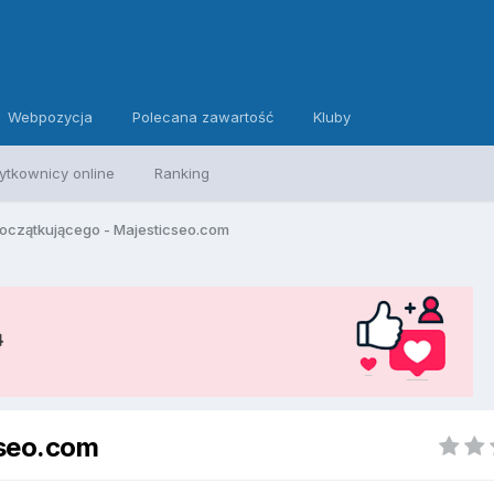
Webpozycja
Polecana zawartość
Kluby
ytkownicy online
Ranking
początkującego - Majesticseo.com
cseo.com