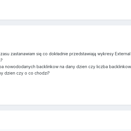
 czasu zastanawiam się co dokładnie przedstawiają wykresy External
s?
czba nowododanych backlinkow na dany dzien czy liczba backlinko
y dzien czy o co chodzi?