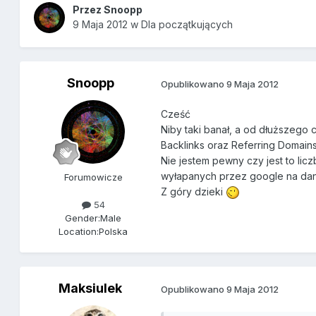
Przez
Snoopp
9 Maja 2012
w
Dla początkujących
Snoopp
Opublikowano
9 Maja 2012
Cześć
Niby taki banał, a od dłuższego
Backlinks oraz Referring Domain
Nie jestem pewny czy jest to li
wyłapanych przez google na dan
Forumowicze
Z góry dzieki
54
Gender:
Male
Location:
Polska
Maksiulek
Opublikowano
9 Maja 2012