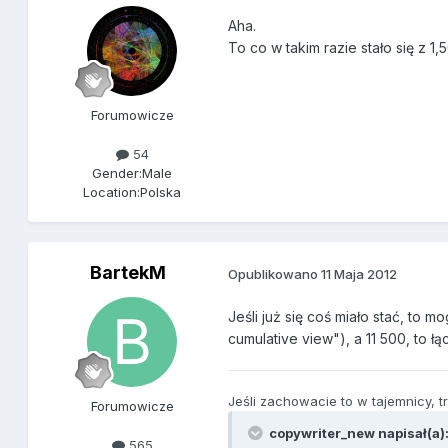
Aha.
To co w takim razie stało się z 
Forumowicze
54
Gender:
Male
Location:
Polska
BartekM
Opublikowano
11 Maja 2012
Jeśli już się coś miało stać, to m
cumulative view"), a 11 500, to łą
Jeśli zachowacie to w tajemnicy, 
Forumowicze
copywriter_new napisał(a)
565