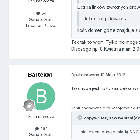
Forumowicze
Liczba linków zwrotnych prow
54
Referring Domains
Gender:
Male
Location:
Polska
Ilość domen gdzie znajduje si
Tak tak to wiem. Tylko nie mogę
Dlaczego np. 8 Kwietnia mam 2,00
BartekM
Opublikowano
10 Maja 2012
To chyba jest ilość zaindeksowa
Jeśli zachowacie to w tajemnicy, 
Forumowicze
copywriter_new napisał(a)
565
- nie jestem babą a młodą SINGIELKĄ 
Gender:
Male