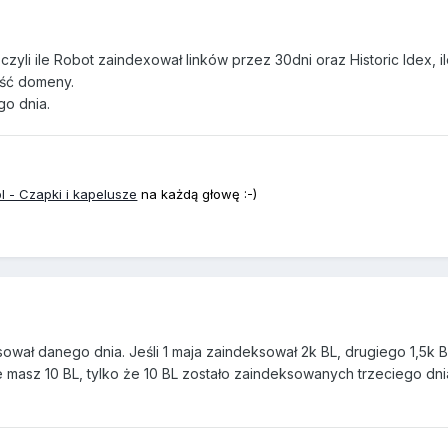
zyli ile Robot zaindexował linków przez 30dni oraz Historic Idex, i
ość domeny.
go dnia.
pl - Czapki i kapelusze
na każdą głowę :-)
sował danego dnia. Jeśli 1 maja zaindeksował 2k BL, drugiego 1,5k B
że masz 10 BL, tylko że 10 BL zostało zaindeksowanych trzeciego dni