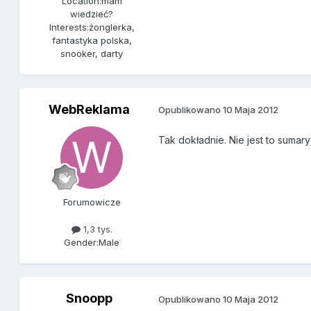
Location:
mam
wiedzieć?
Interests:
żonglerka,
fantastyka polska,
snooker, darty
WebReklama
Opublikowano
10 Maja 2012
Tak dokładnie. Nie jest to sumar
Forumowicze
1,3 tys.
Gender:
Male
Snoopp
Opublikowano
10 Maja 2012