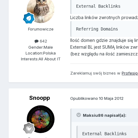
External Backlinks
Liczba linków zwrotnych prowad
Forumowicze
Referring Domains
Ilość domen gdzie znajduje się l
642
External BL jest SUMĄ linków zw
Gender:
Male
Location:
Polska
(bez względu na ilość zamieszcz
Interests:
All About IT
Zareklamuj swój biznes w
Profesj
Snoopp
Opublikowano
10 Maja 2012
Maksiu86 napisał(a):
External Backlinks