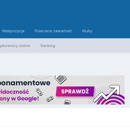
Webpozycja
Polecana zawartość
Kluby
ytkownicy online
Ranking