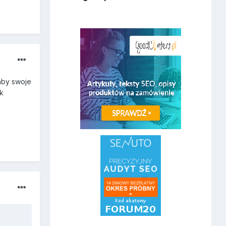
łaby swoje
nk