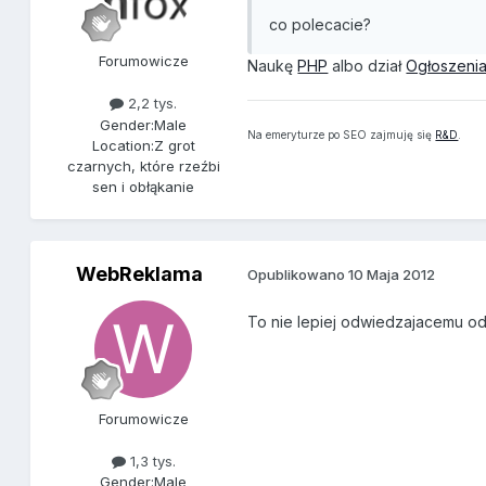
co polecacie?
Forumowicze
Naukę
PHP
albo dział
Ogłoszenia
2,2 tys.
Gender:
Male
Na emeryturze po SEO zajmuję się
R&D
.
Location:
Z grot
czarnych, które rzeźbi
sen i obłąkanie
WebReklama
Opublikowano
10 Maja 2012
To nie lepiej odwiedzajacemu odr
Forumowicze
1,3 tys.
Gender:
Male