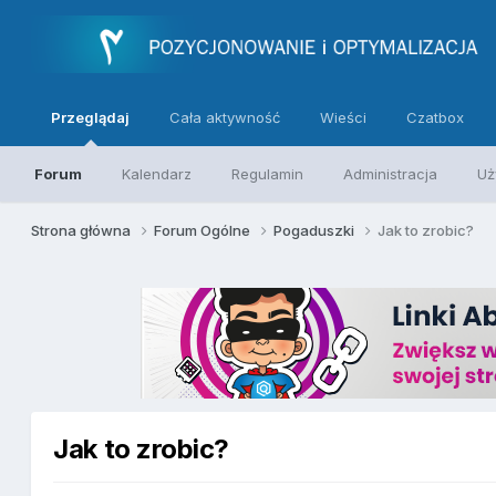
Przeglądaj
Cała aktywność
Wieści
Czatbox
Forum
Kalendarz
Regulamin
Administracja
Uż
Strona główna
Forum Ogólne
Pogaduszki
Jak to zrobic?
Jak to zrobic?