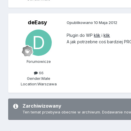
deEasy
Opublikowano
10 Maja 2012
Plugin do WP
klik
i
klik
A jak potrzebne coś bardziej PR
Forumowicze
66
Gender:
Male
Location:
Warszawa
Zarchiwizowany
Ten temat przebywa obecnie w archiwum. Dodawanie now