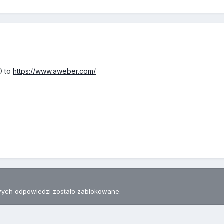
O to
https://www.aweber.com/
ych odpowiedzi zostało zablokowane.