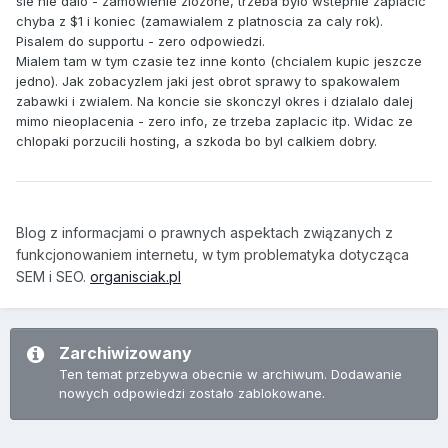
sie nie dalo - zamowienie zlozone, trzeba bylo wstepnie zaplacic
chyba z $1 i koniec (zamawialem z platnoscia za caly rok).
Pisalem do supportu - zero odpowiedzi.
Mialem tam w tym czasie tez inne konto (chcialem kupic jeszcze
jedno). Jak zobacyzlem jaki jest obrot sprawy to spakowalem
zabawki i zwialem. Na koncie sie skonczyl okres i dzialalo dalej
mimo nieoplacenia - zero info, ze trzeba zaplacic itp. Widac ze
chlopaki porzucili hosting, a szkoda bo byl calkiem dobry.
Blog z informacjami o prawnych aspektach związanych z
funkcjonowaniem internetu, w tym problematyka dotycząca
SEM i SEO.
organisciak.pl
Zarchiwizowany
Ten temat przebywa obecnie w archiwum. Dodawanie
nowych odpowiedzi zostało zablokowane.