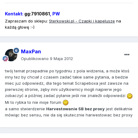
Kontakt:
gg:7910861
, PW
Zapraszam do sklepu:
Sterkowski
.pl - Czapki i kapelusze
na
każdą głowę :-)
MaxPan
Opublikowano
9 Maja 2012
twój temat przepadnie po tygodniu z pola widzenia, a może ktoś
inny tez by chciał z czasem zadać takie same pytania, a bedzie
miec juz odpowiedz, dla tego temat Scrapeboxa jest zawsze na
pierwszej stronie, zęby inni użytkownicy mogli najpierw jego
zobaczyć a później zadać pytanie jeśli nie znaleźli odpowiedzi
Mi to rybka to nie moje forum
a samo stwierdzenie
Harvestowanie SB bez proxy
jest delikatnie
mówiąc bez sensu, nie da się skutecznie harwestowac bez proxy