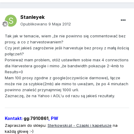
Stanleyek
Opublikowano
9 Maja 2012
Tak jak w temacie, wiem ,że nie powinno się commentować bez
proxy, a co z harvestowaniem?
Czy jest jakieś zagrożenie jeśli harvestuje bez proxy z małą ilością
połączeń?
Ponieważ mam problem, otóż ustawiłem sobie max 4 connections
dla Harvestera google i mimo ,że bandwidth pokazuje 2-4mb to
Results=0
Mam 100 proxy zgodne z google(oczywiście darmowe), łącze
może nie za szybkie(2mb) ale mimo to uważam, że po 4 minutach
powinno znaleść przynajmniej 1000 urli.
Zaznaczę, że na Yahoo i AOL'u od razu są jakieś rezultaty.
Kontakt:
gg:7910861
, PW
Zapraszam do sklepu:
Sterkowski
.pl - Czapki i kapelusze
na
każdą głowę :-)