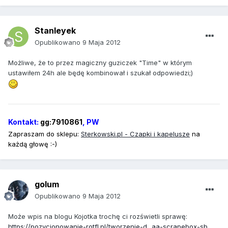
Stanleyek
Opublikowano
9 Maja 2012
Możliwe, że to przez magiczny guziczek "Time" w którym
ustawiłem 24h ale będę kombinował i szukał odpowiedzi;)
Kontakt:
gg:7910861
, PW
Zapraszam do sklepu:
Sterkowski
.pl - Czapki i kapelusze
na
każdą głowę :-)
golum
Opublikowano
9 Maja 2012
Może wpis na blogu Kojotka trochę ci rozświetli sprawę:
https://pozycjonowanie-rotfl.pl/tworzenie-d...aa-scrapebox-sb