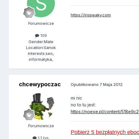
https://inspeaky.com
Forumowicze
109
Gender:
Male
Location:
Sanok
Interests:
seo,
informatyka,
chcewypoczac
Opublikowano
7 Maja 2012
mi nic
no to tu jest:
https://noexe.pl/content/518e9
Forumowicze
Pobierz 5 bezpłatnych eb
1,1 tys.