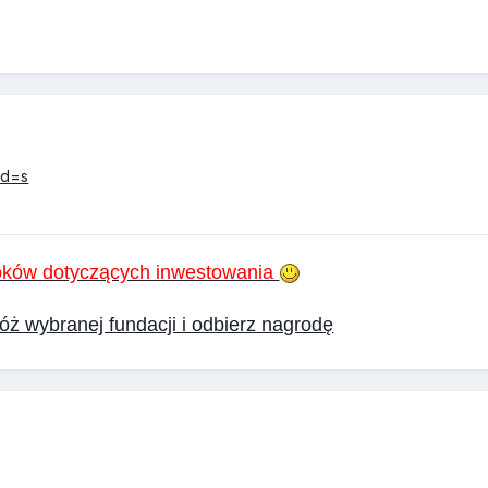
&d=s
ooków dotyczących inwestowania
ż wybranej fundacji i odbierz nagrodę