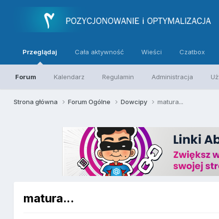
Przeglądaj
Cała aktywność
Wieści
Czatbox
Forum
Kalendarz
Regulamin
Administracja
Uż
Strona główna
Forum Ogólne
Dowcipy
matura...
matura...