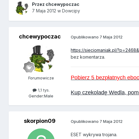
Przez
chcewypoczac
7 Maja 2012
w
Dowcipy
chcewypoczac
Opublikowano
7 Maja 2012
https://sieciomaniak.pl/?p=2468
bez komentarza.
Pobierz 5 bezpłatnych eb
Forumowicze
1,1 tys.
Kup czekoladę Wedla, pomó
Gender:
Male
skorpion09
Opublikowano
7 Maja 2012
ESET wykrywa trojana.