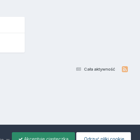
Cała aktywność
Akceptuje ciasteczka
Odrzuć pliki cookie
ie
, w