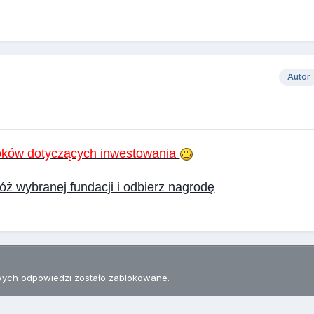
Autor
ooków dotyczących inwestowania
ż wybranej fundacji i odbierz nagrodę
ych odpowiedzi zostało zablokowane.