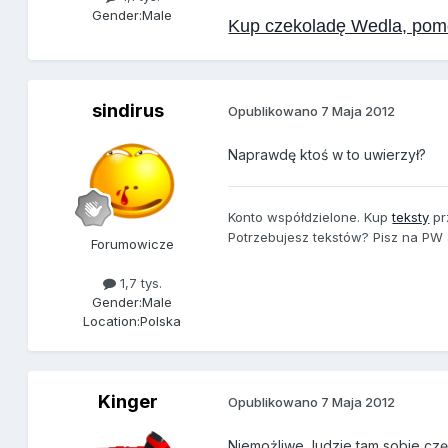
Gender:
Male
Kup czekoladę Wedla, pomó
sindirus
Opublikowano
7 Maja 2012
Naprawdę ktoś w to uwierzył?
Konto współdzielone. Kup
teksty
pr
Potrzebujesz tekstów? Pisz na PW
Forumowicze
1,7 tys.
Gender:
Male
Location:
Polska
Kinger
Opublikowano
7 Maja 2012
Niemożliwe, ludzie tam sobie częst