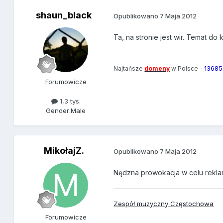
shaun_black
Opublikowano
7 Maja 2012
Ta, na stronie jest wir. Temat do 
13685
Najtańsze
domeny
w Polsce -
Forumowicze
1,3 tys.
Gender:
Male
MikołajZ.
Opublikowano
7 Maja 2012
Nędzna prowokacja w celu reklamy
Zespół muzyczny Częstochowa
Forumowicze