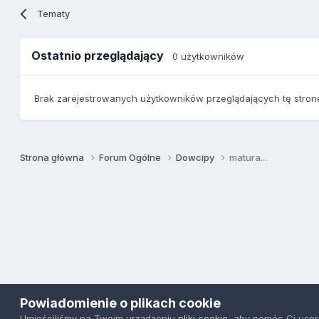
Tematy
Ostatnio przeglądający
0 użytkowników
Brak zarejestrowanych użytkowników przeglądających tę stron
Strona główna
Forum Ogólne
Dowcipy
matura...
Powiadomienie o plikach cookie
Umieściliśmy na Twoim urządzeniu
pliki cookie
, aby pomóc Ci usp