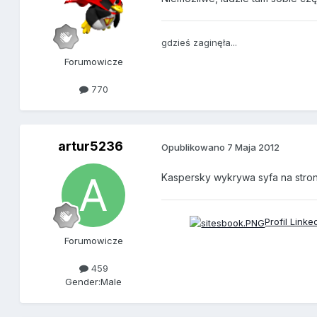
gdzieś zaginęła...
Forumowicze
770
artur5236
Opublikowano
7 Maja 2012
Kaspersky wykrywa syfa na stron
Profil Linke
Forumowicze
459
Gender:
Male