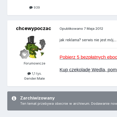
939
chcewypoczac
Opublikowano
7 Maja 2012
jak reklama? serwis nie jest mój....
Pobierz 5 bezpłatnych eb
Forumowicze
Kup czekoladę Wedla, pomó
1,1 tys.
Gender:
Male
Zarchiwizowany
Ten temat przebywa obecnie w archiwum. Dodawanie now