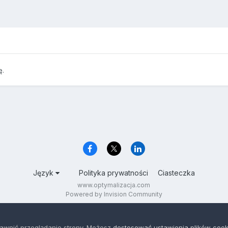
ę.
Język
Polityka prywatności
Ciasteczka
www.optymalizacja.com
Powered by Invision Community
rawnić przeglądanie strony. Możesz
dostosować ustawienia plików cook