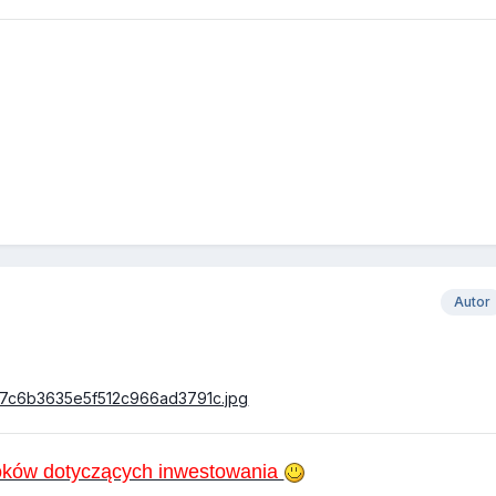
Autor
c27c6b3635e5f512c966ad3791c.jpg
ooków dotyczących inwestowania