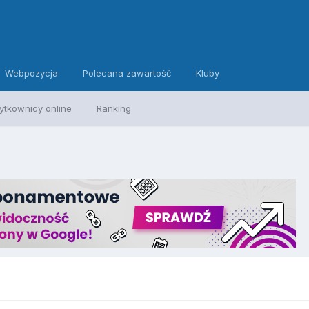
Webpozycja
Polecana zawartość
Kluby
ytkownicy online
Ranking