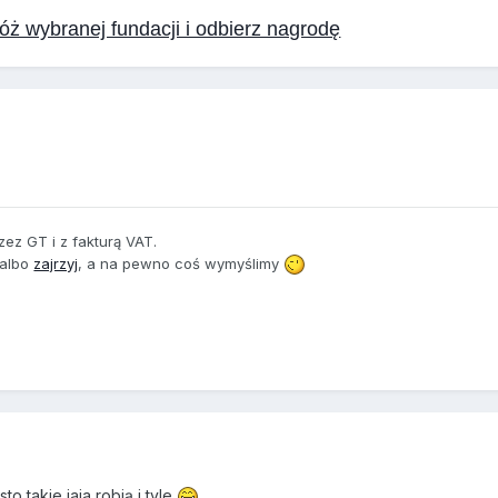
ż wybranej fundacji i odbierz nagrodę
zez GT i z fakturą VAT.
 albo
zajrzyj
, a na pewno coś wymyślimy
o takie jaja robią i tyle