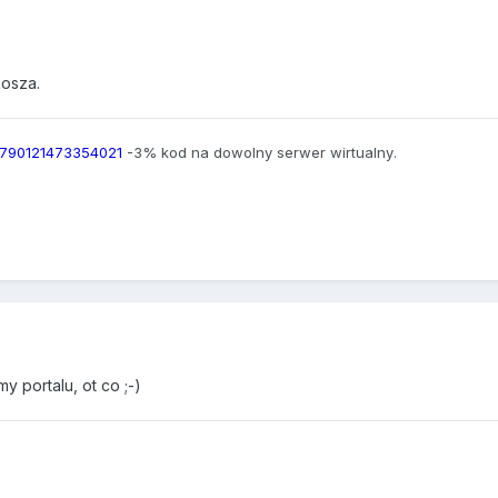
kosza.
790121473354021
-3% kod na dowolny serwer wirtualny
.
 portalu, ot co ;-)