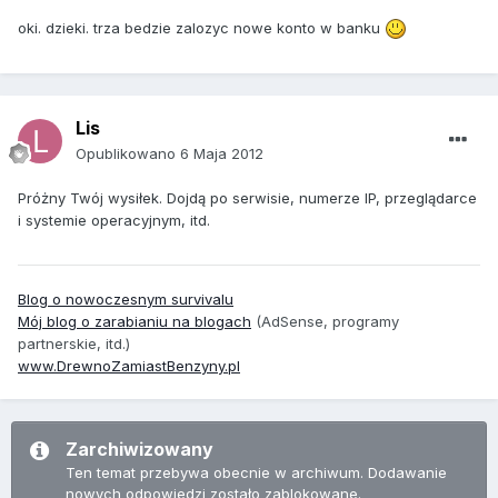
oki. dzieki. trza bedzie zalozyc nowe konto w banku
Lis
Opublikowano
6 Maja 2012
Próżny Twój wysiłek. Dojdą po serwisie, numerze IP, przeglądarce
i systemie operacyjnym, itd.
Blog o nowoczesnym survivalu
Mój blog o zarabianiu na blogach
(AdSense, programy
partnerskie, itd.)
www.DrewnoZamiastBenzyny.pl
Zarchiwizowany
Ten temat przebywa obecnie w archiwum. Dodawanie
nowych odpowiedzi zostało zablokowane.