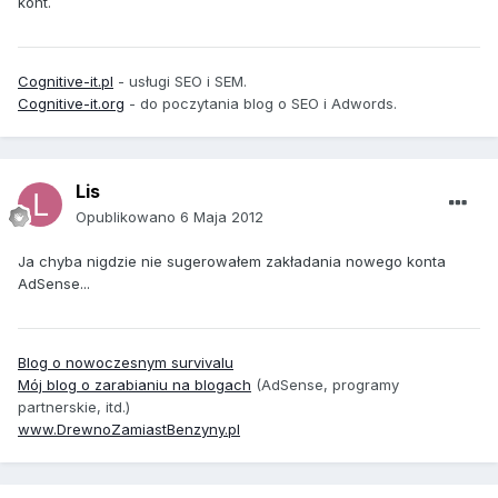
kont.
Cognitive-it.pl
- usługi SEO i SEM.
Cognitive-it.org
- do poczytania blog o SEO i Adwords.
Lis
Opublikowano
6 Maja 2012
Ja chyba nigdzie nie sugerowałem zakładania nowego konta
AdSense...
Blog o nowoczesnym survivalu
Mój blog o zarabianiu na blogach
(AdSense, programy
partnerskie, itd.)
www.DrewnoZamiastBenzyny.pl