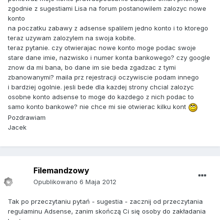
zgodnie z sugestiami Lisa na forum postanowilem zalozyc nowe
konto
na poczatku zabawy z adsense spalilem jedno konto i to ktorego
teraz uzywam zalozylem na swoja kobite.
teraz pytanie. czy otwierajac nowe konto moge podac swoje
stare dane imie, nazwisko i numer konta bankowego? czy google
znow da mi bana, bo dane im sie beda zgadzac z tymi
zbanowanymi? maila prz rejestracji oczywiscie podam innego
i bardziej ogolnie. jesli bede dla kazdej strony chcial zalozyc
osobne konto adsense to moge do kazdego z nich podac to
samo konto bankowe? nie chce mi sie otwierac kilku kont
Pozdrawiam
Jacek
Filemandzowy
Opublikowano
6 Maja 2012
Tak po przeczytaniu pytań - sugestia - zacznij od przeczytania
regulaminu Adsense, zanim skończą Ci się osoby do zakładania