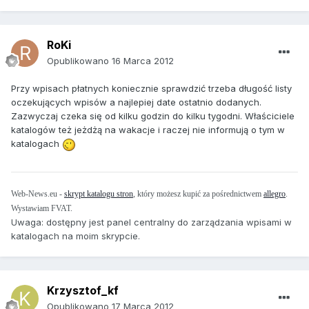
RoKi
Opublikowano
16 Marca 2012
Przy wpisach płatnych koniecznie sprawdzić trzeba długość listy
oczekujących wpisów a najlepiej date ostatnio dodanych.
Zazwyczaj czeka się od kilku godzin do kilku tygodni. Właściciele
katalogów też jeżdżą na wakacje i raczej nie informują o tym w
katalogach
Web-News.eu -
skrypt katalogu stron
, który możesz kupić za pośrednictwem
allegro
.
Wystawiam FVAT.
Uwaga: dostępny jest panel centralny do zarządzania wpisami w
katalogach na moim skrypcie.
Krzysztof_kf
Opublikowano
17 Marca 2012