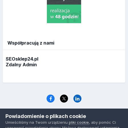
Współpracują z nami
SEOsklep24.pl
Zdalny Admin
Język
Polityka prywatności
Ciasteczka
Powiadomienie o plikach cookie
www.optymalizacja.com
Umieściliśmy na Twoim urządzeniu
pliki cookie
, aby pomóc Ci
Powered by Invision Community
usprawnić przeglądanie strony. Możesz
dostosować ustawienia