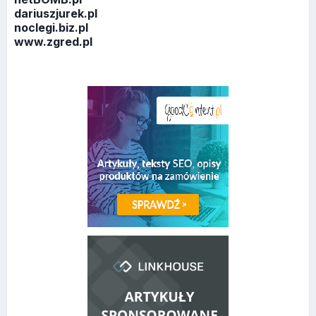
dariuszjurek.pl
noclegi.biz.pl
www.zgred.pl