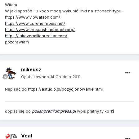
Witam
W jaki sposób i u kogo mogę wykupić linki na stronach typu:
https://www.vipwatson.com/
https://www.curehemroids.net/
https://www.thesunshinebeach.org/
https://lakevermilionrealtor.com/
pozdrawiam
mikeusz
Opublikowano
14 Grudnia 2011
Napisać do
https://astudio.pl/pozycjonowanie.html
dopisz się do
polishpremiumpress.pl
wpis płatny tylko 1$
Veal