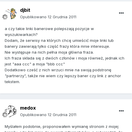
djbit
Opublikowano
12 Grudnia 2011
a czy takie linki banerowe polepszają pozycje w
wyszukiwarkach?
Dodam, że serwisy na których chcę umieścić moje linki lub
banery zawierają tylko część frazy która mnie interesuje.
Nie występuje na nich pełna moja główna fraza.
Ich fraza składa się z dwóch członów i moja również, jednak ich
jest "aaa ccc" a moja "bbb ccc"
Dodatkowo cześć z nich wrzuci mnie na swoją podstronę
"partnerzy", także nie wiem czy lepszy baner czy link z anchor
tekstem.
medox
Opublikowano
12 Grudnia 2011
Myślałem podobnie, proponowałem wymianę stronom z mojej