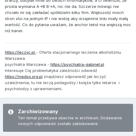
branży, odsyłali mnie do swoich informatyków, a ci twierdzili, że
prosta wymiana A->B B->A, nic nie da. Szczerze mówiąc nie
chciało mi się zakładać spółdzielni kilku firm. Większość moich
stron stoi na jednym IP i nie widzę aby wzajemne linki miały małą
wartość. Co do pytania uważam, że anchor tekst ma większą moc
niż baner.
https://leczyc.pl
- Oferta stacjonarnego
leczenia alkoholizmu
Warszawa
psychiatra Warszawa -
https://psychiatra-gabinet.pl
Interesuje Cię problematyka zależności odwiedź
https://medox.org.pl
znajdziesz odpowiedź jak leczyć
uzależnienia, tu nie leczą pedagodzy i księża tylko lekarze i
psycholodzy z uprawnieniami..
Zarchiwizowany
Ten temat przebywa obecnie w archiwum. Dodawanie
nowych odpowiedzi zostało zablokowane.