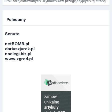
Brak zarejestrowanych użytkowników przeglądających tę stronę.
Polecamy
Senuto
netBOMB.pl
dariuszjurek.pl
noclegi.biz.pl
www.zgred.pl