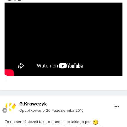
!
G.Krawczyk
Opublikowano
26 Października 2010
To na serio? Jeżeli tak, to chce mieć takiego psa