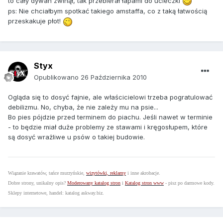
to cały dywan zwinął, tak przebierał łapami do ucieczki
ps: Nie chciałbym spotkać takiego amstaffa, co z taką łatwością
przeskakuje płot!
Styx
Opublikowano
26 Października 2010
Ogląda się to dosyć fajnie, ale właścicielowi trzeba pogratulować
debilizmu. No, chyba, że nie zależy mu na psie...
Bo pies pójdzie przed terminem do piachu. Jeśli nawet w terminie
- to będzie miał duże problemy ze stawami i kręgosłupem, które
są dosyć wrażliwe u psów o takiej budowie.
Wiązanie krawatów, tańce murzyńskie,
wizytówki, reklamy
i inne akrobacje.
Dobre strony, unikalny opis?
Moderowany katalog stron
i
Katalog stron www
- pisz po darmowe kody.
Sklepy internetowe, handel: katalog askway.biz.