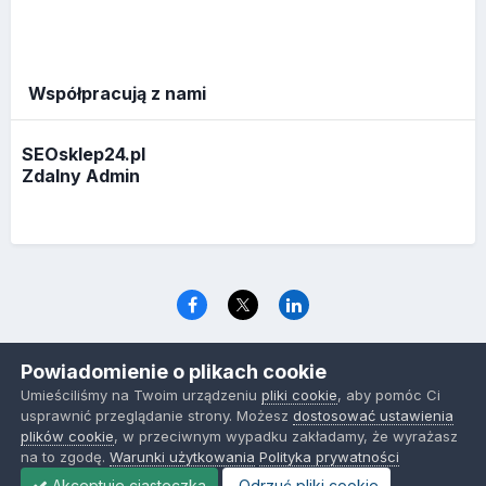
Współpracują z nami
SEOsklep24.pl
Zdalny Admin
Język
Polityka prywatności
Ciasteczka
Powiadomienie o plikach cookie
www.optymalizacja.com
Umieściliśmy na Twoim urządzeniu
pliki cookie
, aby pomóc Ci
Powered by Invision Community
usprawnić przeglądanie strony. Możesz
dostosować ustawienia
plików cookie
, w przeciwnym wypadku zakładamy, że wyrażasz
na to zgodę.
Warunki użytkowania
Polityka prywatności
Akceptuje ciasteczka
Odrzuć pliki cookie