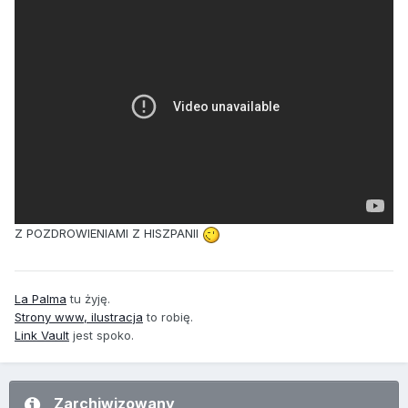
Z POZDROWIENIAMI Z HISZPANII
La Palma
tu żyję.
Strony www, ilustracja
to robię.
Link Vault
jest spoko.
Zarchiwizowany