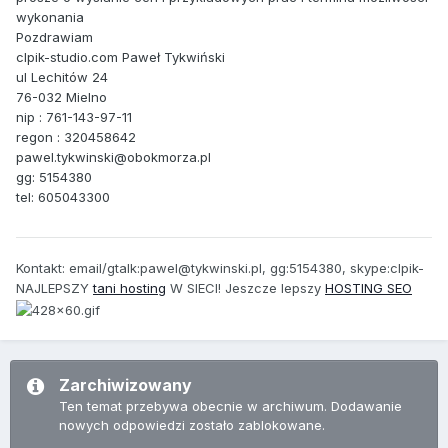
wykonania
Pozdrawiam
clpik-studio.com Paweł Tykwiński
ul Lechitów 24
76-032 Mielno
nip : 761-143-97-11
regon : 320458642
pawel.tykwinski@obokmorza.pl
gg: 5154380
tel: 605043300
Kontakt: email/gtalk:pawel@tykwinski.pl, gg:5154380, skype:clpik-
NAJLEPSZY
tani hosting
W SIECI! Jeszcze lepszy
HOSTING SEO
Zarchiwizowany
Ten temat przebywa obecnie w archiwum. Dodawanie
nowych odpowiedzi zostało zablokowane.