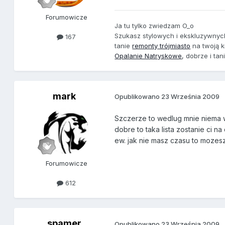
Forumowicze
Ja tu tylko zwiedzam O_o
Szukasz stylowych i ekskluzywny
167
tanie
remonty trójmiasto
na twoją k
Opalanie Natryskowe
, dobrze i tan
mark
Opublikowano
23 Września 2009
Szczerze to wedlug mnie niema wi
dobre to taka lista zostanie ci na 
ew. jak nie masz czasu to mozesz
Forumowicze
612
spamer
Opublikowano
23 Września 2009