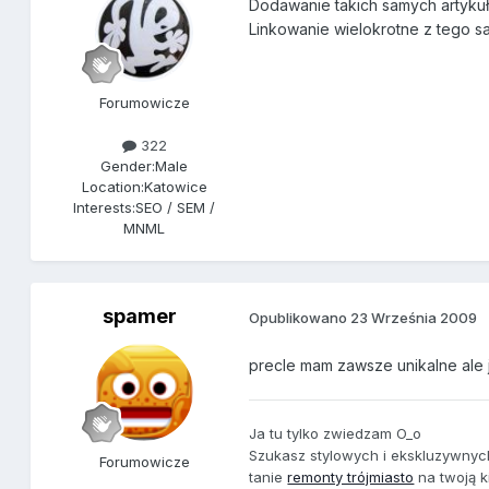
Dodawanie takich samych artykuł
Linkowanie wielokrotne z tego sa
Forumowicze
322
Gender:
Male
Location:
Katowice
Interests:
SEO / SEM /
MNML
spamer
Opublikowano
23 Września 2009
precle mam zawsze unikalne ale 
Ja tu tylko zwiedzam O_o
Szukasz stylowych i ekskluzywny
Forumowicze
tanie
remonty trójmiasto
na twoją k