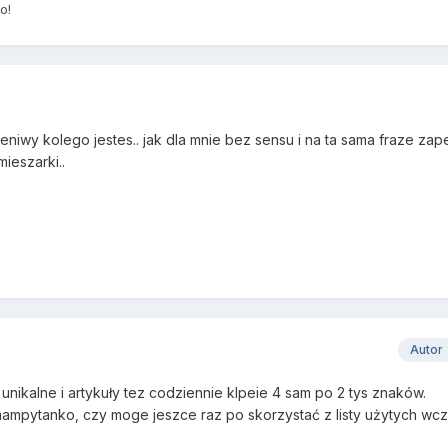
io!
leniwy kolego jestes.. jak dla mnie bez sensu i na ta sama fraze zap
ieszarki..
Autor
nikalne i artykuły tez codziennie klpeie 4 sam po 2 tys znaków.
i mampytanko, czy moge jeszce raz po skorzystać z listy użytych wc