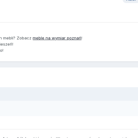
ch mebli? Zobacz
meble na wymiar poznań
!
ieszeń!
io!