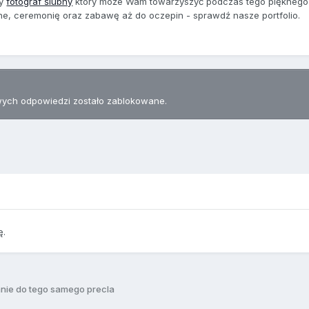
ny
fotograf ślubny
który może Wam towarzyszyć podczas tego pięknego 
ne, ceremonię oraz zabawę aż do oczepin - sprawdź nasze portfolio.
ych odpowiedzi zostało zablokowane.
ę.
nie do tego samego precla