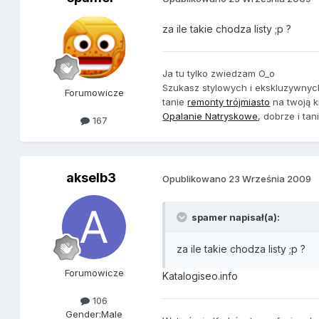
za ile takie chodza listy ;p ?
Ja tu tylko zwiedzam O_o
Szukasz stylowych i ekskluzywny
Forumowicze
tanie
remonty trójmiasto
na twoją k
Opalanie Natryskowe
, dobrze i tan
167
akselb3
Opublikowano
23 Września 2009
spamer napisał(a):
za ile takie chodza listy ;p ?
Forumowicze
Katalogiseo.info
106
Gender:
Male