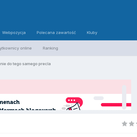
Webpozycja
Polecana zawartość
Kluby
ytkownicy online
Ranking
nie do tego samego precla