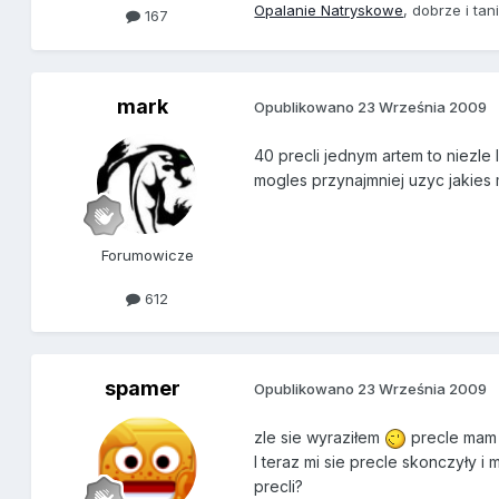
Opalanie Natryskowe
, dobrze i tan
167
mark
Opublikowano
23 Września 2009
40 precli jednym artem to niezle 
mogles przynajmniej uzyc jakies m
Forumowicze
612
spamer
Opublikowano
23 Września 2009
zle sie wyraziłem
precle mam u
I teraz mi sie precle skonczyły 
precli?