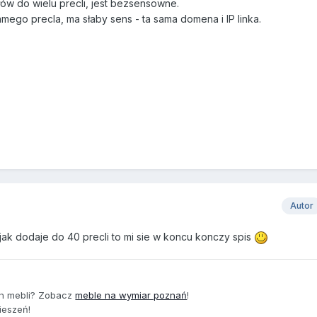
ów do wielu precli, jest bezsensowne.
mego precla, ma słaby sens - ta sama domena i IP linka.
Autor
jak dodaje do 40 precli to mi sie w koncu konczy spis
ch mebli? Zobacz
meble na wymiar poznań
!
ieszeń!