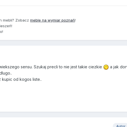
ch mebli? Zobacz
meble na wymiar poznań
!
ieszeń!
io!
ekszego sensu. Szukaj precli to nie jest takie ciezkie
a jak do
dlugo..
 kupic od kogos liste..
Autor