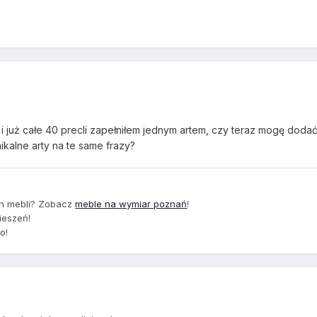
 i już całe 40 precli zapełniłem jednym artem, czy teraz mogę doda
kalne arty na te same frazy?
ch mebli? Zobacz
meble na wymiar poznań
!
ieszeń!
io!