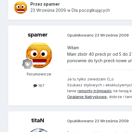
Przez
spamer
23 Września 2009
w
Dla początkujących
spamer
Opublikowano
23 Września 2009
Witam
Mam zbiór 40 precli pr od 5 do 2
ponownie do tych precli nowe uni
Forumowicze
Ja tu tylko zwiedzam O_o
Szukasz stylowych i ekskluzywny
167
tanie
remonty trójmiasto
na twoją k
Opalanie Natryskowe
, dobrze i tan
titaN
Opublikowano
23 Września 2009