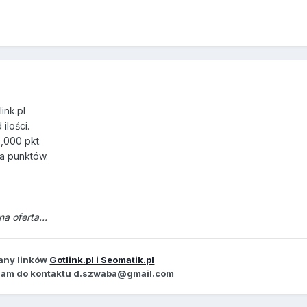
ink.pl
ilości.
,000 pkt.
wa punktów.
a oferta...
any linków
Gotlink.pl i Seomatik.pl
zam do kontaktu d.szwaba@gmail.com