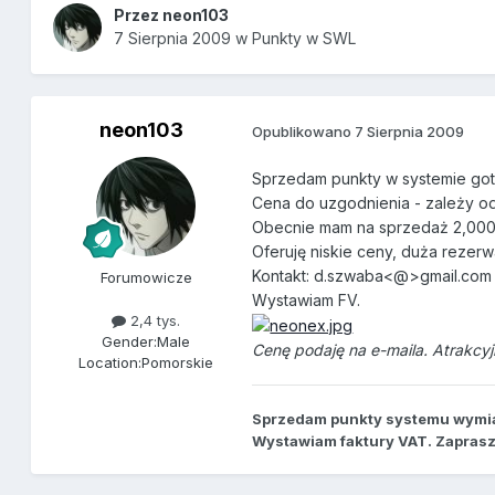
Przez
neon103
7 Sierpnia 2009
w
Punkty w SWL
neon103
Opublikowano
7 Sierpnia 2009
Sprzedam punkty w systemie gotl
Cena do uzgodnienia - zależy od 
Obecnie mam na sprzedaż 2,000
Oferuję niskie ceny, duża rezer
Kontakt: d.szwaba<@>gmail.com
Forumowicze
Wystawiam FV.
2,4 tys.
Gender:
Male
Cenę podaję na e-maila. Atrakcyjn
Location:
Pomorskie
Sprzedam punkty systemu wymi
Wystawiam faktury VAT. Zapras