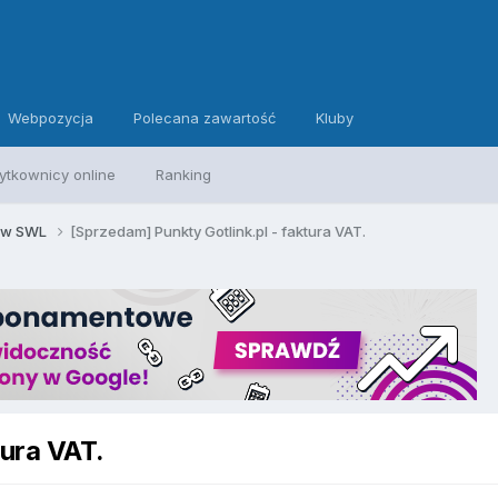
Webpozycja
Polecana zawartość
Kluby
ytkownicy online
Ranking
y w SWL
[Sprzedam] Punkty Gotlink.pl - faktura VAT.
tura VAT.