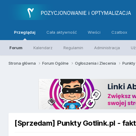
Przeglądaj
Cała aktywność
Wieści
Czatbox
Forum
Kalendarz
Regulamin
Administracja
Uż
Strona główna
Forum Ogólne
Ogłoszenia i Zlecenia
Punkt
[Sprzedam] Punkty Gotlink.pl - fak