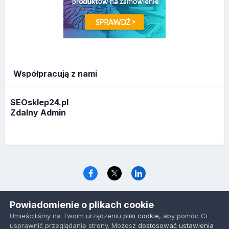
Współpracują z nami
SEOsklep24.pl
Zdalny Admin
Język
Polityka prywatności
Ciasteczka
Powiadomienie o plikach cookie
www.optymalizacja.com
Umieściliśmy na Twoim urządzeniu
pliki cookie
, aby pomóc Ci
Powered by Invision Community
usprawnić przeglądanie strony. Możesz
dostosować ustawienia