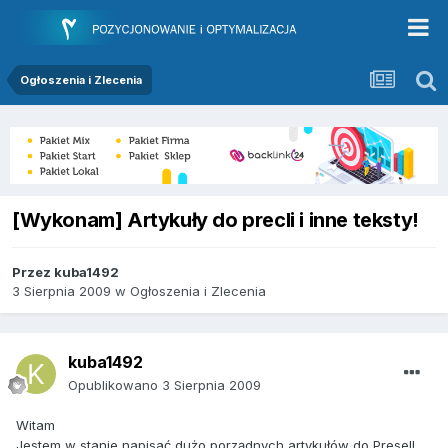
Ogłoszenia i Zlecenia
[Wykonam] Artykuły do precli i inne teksty!
Przez
kuba1492
3 Sierpnia 2009
w
Ogłoszenia i Zlecenia
kuba1492
Opublikowano
3 Sierpnia 2009
Witam
Jestem w stanie napisać dużo porządnych artykułów do Presell