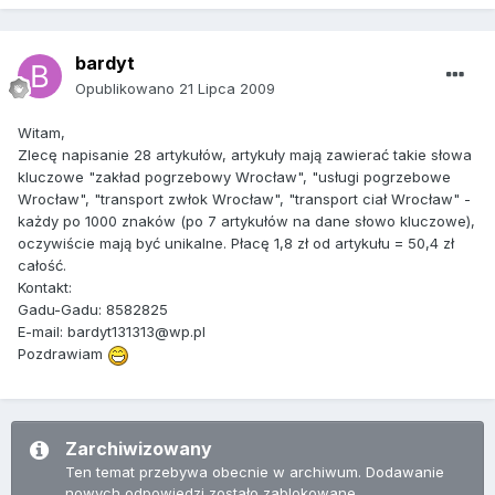
bardyt
Opublikowano
21 Lipca 2009
Witam,
Zlecę napisanie 28 artykułów, artykuły mają zawierać takie słowa
kluczowe "zakład pogrzebowy Wrocław", "usługi pogrzebowe
Wrocław", "transport zwłok Wrocław", "transport ciał Wrocław" -
każdy po 1000 znaków (po 7 artykułów na dane słowo kluczowe),
oczywiście mają być unikalne. Płacę 1,8 zł od artykułu = 50,4 zł
całość.
Kontakt:
Gadu-Gadu: 8582825
E-mail: bardyt131313@wp.pl
Pozdrawiam
Zarchiwizowany
Ten temat przebywa obecnie w archiwum. Dodawanie
nowych odpowiedzi zostało zablokowane.