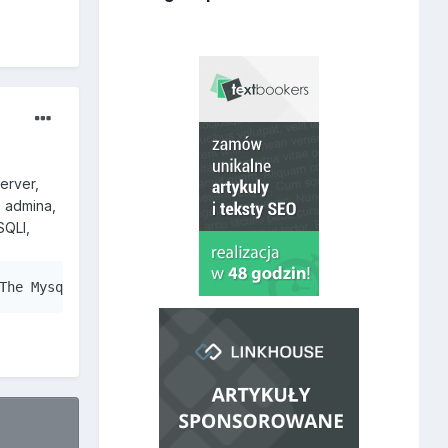
erver,
o admina,
SQLI,
The Mysqli extension is required for this adapter but th