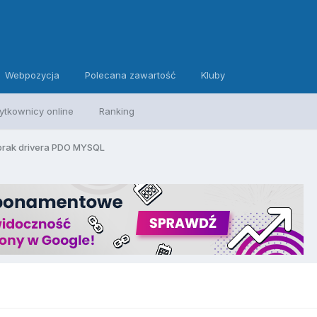
Webpozycja
Polecana zawartość
Kluby
ytkownicy online
Ranking
 brak drivera PDO MYSQL