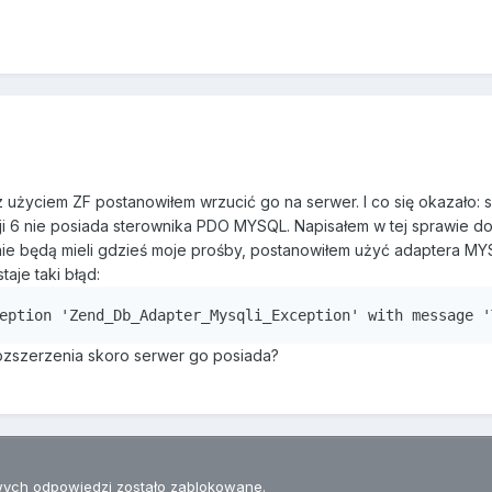
 użyciem ZF postanowiłem wrzucić go na serwer. I co się okazało: s
i 6 nie posiada sterownika PDO MYSQL. Napisałem w tej sprawie d
ie będą mieli gdzieś moje prośby, postanowiłem użyć adaptera MY
taje taki błąd:
eption 'Zend_Db_Adapter_Mysqli_Exception' with message '
ozszerzenia skoro serwer go posiada?
ych odpowiedzi zostało zablokowane.