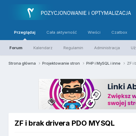
Przeglądaj
Cała aktywność
Wieści
Czatbox
Forum
Kalendarz
Regulamin
Administracja
Uż
Strona główna
Projektowanie stron
PHP i MySQL i inne
ZF i
ZF i brak drivera PDO MYSQL