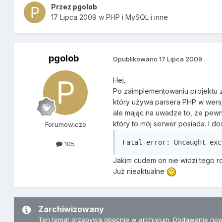
Przez
pgolob
17 Lipca 2009
w
PHP i MySQL i inne
pgolob
Opublikowano
17 Lipca 2009
Hej.
Po zaimplementowaniu projektu z
który używa parsera PHP w wersj
ale mając na uwadze to, że pewn
który to mój serwer posiada. I dos
Forumowicze
Fatal error: Uncaught exc
105
Jakim cudem on nie widzi tego r
Już nieaktualne
Zarchiwizowany
Ten temat przebywa obecnie w archiwum. Dodawanie now