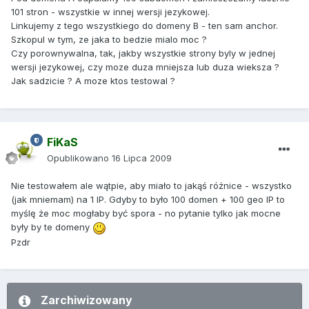
101 stron - wszystkie w innej wersji jezykowej.
Linkujemy z tego wszystkiego do domeny B - ten sam anchor.
Szkopul w tym, ze jaka to bedzie mialo moc ?
Czy porownywalna, tak, jakby wszystkie strony byly w jednej
wersji jezykowej, czy moze duza mniejsza lub duza wieksza ?
Jak sadzicie ? A moze ktos testowal ?
FiKaS
Opublikowano
16 Lipca 2009
Nie testowałem ale wątpie, aby miało to jakąś różnice - wszystko
(jak mniemam) na 1 IP. Gdyby to było 100 domen + 100 geo IP to
myślę że moc mogłaby być spora - no pytanie tylko jak mocne
były by te domeny
Pzdr
Zarchiwizowany