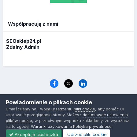
Współpracują z nami
SEOsklep24.pl
Zdalny Admin
Język
Polityka prywatności
Ciasteczka
Powiadomienie o plikach cookie
www.optymalizacja.com
Umieściliśmy na Twoim urządzeniu
pliki cookie
, aby pomóc Ci
Powered by Invision Community
usprawnić przeglądanie strony. Możesz
dostosować ustawienia
plików cookie
, w przeciwnym wypadku zakładamy, że wyrażasz
na to zgodę.
Warunki użytkowania
Polityka prywatności
Akceptuje ciasteczka
Odrzuć pliki cookie