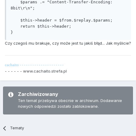
    $params .= "Content-Transfer-Encoding: 
8bit\r\n";

    $this->header = $from.$replay.$params;

    return $this->header;

Czy czegoś mu brakuje, czy może jest tu jakiś błąd... Jak myślicie?
cachaito - - - - - - - - - - - - - -
- - - - - - -
- - - - - - www.cachaito.strefa.pl
Zarchiwizowany
Ten temat przebywa obecnie w archiwum. Dodawanie
nowych odpowiedzi zostało zablokowane.
Tematy