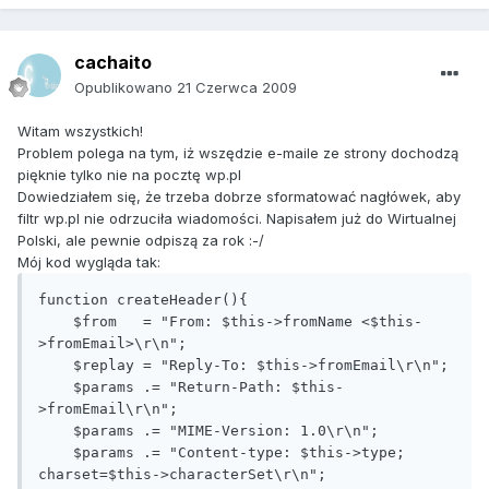
cachaito
Opublikowano
21 Czerwca 2009
Witam wszystkich!
Problem polega na tym, iż wszędzie e-maile ze strony dochodzą
pięknie tylko nie na pocztę wp.pl
Dowiedziałem się, że trzeba dobrze sformatować nagłówek, aby
filtr wp.pl nie odrzuciła wiadomości. Napisałem już do Wirtualnej
Polski, ale pewnie odpiszą za rok :-/
Mój kod wygląda tak:
function createHeader(){

    $from   = "From: $this->fromName <$this-
>fromEmail>\r\n";

    $replay = "Reply-To: $this->fromEmail\r\n";

    $params .= "Return-Path: $this-
>fromEmail\r\n"; 

    $params .= "MIME-Version: 1.0\r\n";

    $params .= "Content-type: $this->type; 
charset=$this->characterSet\r\n";
