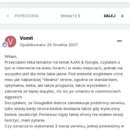
POPRZEDNIA
Strona 1 z 3
DALEJ
Vomit
Opublikowano
29 Grudnia 2007
Witam,
Przejrzalem kilka tematów na temat AJAX & Google, czytalem o
tym w internecie na wielu forach i w wielu miejscach, jednak nie
wszystko jest dla mnie takie jasne. Pod wieloma wzgledami chce
miec jak najbardziej "idealna" strone, zgodna ze standardami,
optymalna, lekka, ale takze przyjazna, takze wyszedlem z
zalozenia ze lepiej dopytac, niz isc po omacku w ciemnosciach
egipskich.
Doczytalem, ze GoogleBot dobrze zaindeksuje podstrony serwisu,
tylko wtedy kiedy strona bedzie dostepna takze gdy wylaczony
bedzie JavaScript. Poniewaz nigdy takiej strony nie mialem okazji
tworzyc, mam pytanie.
Czy oznacza to wykonanie 2 wersji serwisu, jednej powiedzmy w