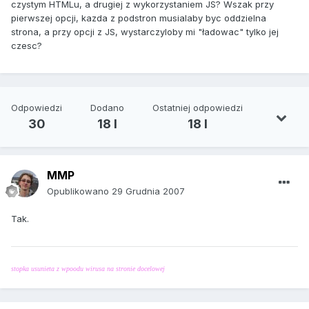
czystym HTMLu, a drugiej z wykorzystaniem JS? Wszak przy
pierwszej opcji, kazda z podstron musialaby byc oddzielna
strona, a przy opcji z JS, wystarczyloby mi "ładowac" tylko jej
czesc?
Odpowiedzi
Dodano
Ostatniej odpowiedzi
30
18 l
18 l
MMP
Opublikowano
29 Grudnia 2007
Tak.
stopka usunieta z wpoodu wirusa na stronie docelowej