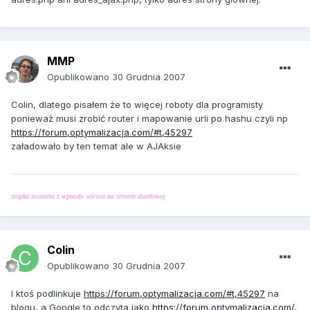
MMP
Opublikowano
30 Grudnia 2007
Colin, dlatego pisałem że to więcej roboty dla programisty
ponieważ musi zrobić router i mapowanie urli po hashu czyli np
https://forum,optymalizacja.com/#t,45297
załadowało by ten temat ale w AJAksie
stopka usunieta z wpoodu wirusa na stronie docelowej
Colin
Opublikowano
30 Grudnia 2007
I ktoś podlinkuje
https://forum,optymalizacja.com/#t,45297
na
blogu, a Google to odczyta jako
https://forum,optymalizacja.com/
,