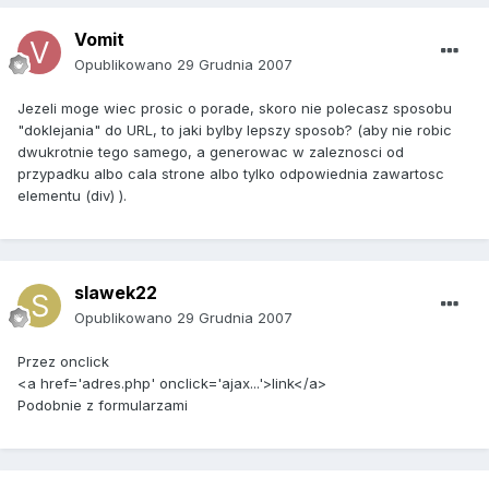
Vomit
Opublikowano
29 Grudnia 2007
Jezeli moge wiec prosic o porade, skoro nie polecasz sposobu
"doklejania" do URL, to jaki bylby lepszy sposob? (aby nie robic
dwukrotnie tego samego, a generowac w zaleznosci od
przypadku albo cala strone albo tylko odpowiednia zawartosc
elementu (div) ).
slawek22
Opublikowano
29 Grudnia 2007
Przez onclick
<a href='adres.php' onclick='ajax...'>link</a>
Podobnie z formularzami