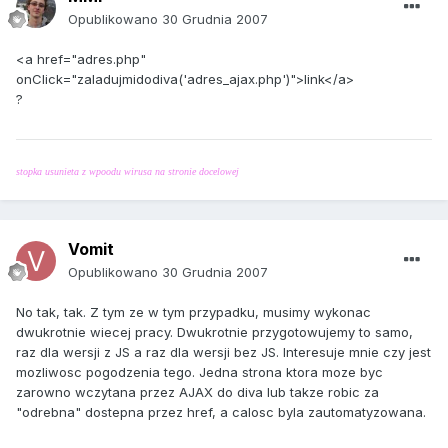
Opublikowano
30 Grudnia 2007
<a href="adres.php"
onClick="zaladujmidodiva('adres_ajax.php')">link</a>
?
stopka usunieta z wpoodu wirusa na stronie docelowej
Vomit
Opublikowano
30 Grudnia 2007
No tak, tak. Z tym ze w tym przypadku, musimy wykonac
dwukrotnie wiecej pracy. Dwukrotnie przygotowujemy to samo,
raz dla wersji z JS a raz dla wersji bez JS. Interesuje mnie czy jest
mozliwosc pogodzenia tego. Jedna strona ktora moze byc
zarowno wczytana przez AJAX do diva lub takze robic za
"odrebna" dostepna przez href, a calosc byla zautomatyzowana.