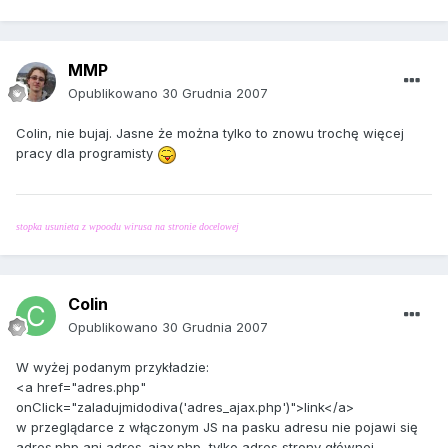
MMP
Opublikowano
30 Grudnia 2007
Colin, nie bujaj. Jasne że można tylko to znowu trochę więcej
pracy dla programisty
stopka usunieta z wpoodu wirusa na stronie docelowej
Colin
Opublikowano
30 Grudnia 2007
W wyżej podanym przykładzie:
<a href="adres.php"
onClick="zaladujmidodiva('adres_ajax.php')">link</a>
w przeglądarce z włączonym JS na pasku adresu nie pojawi się
adres.php ani adres_ajax.php, tylko adres strony głównej.