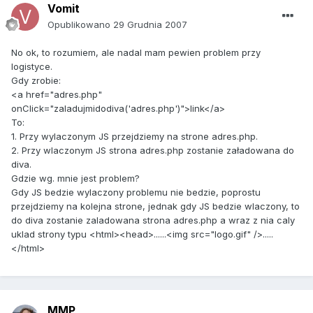
Vomit
Opublikowano
29 Grudnia 2007
No ok, to rozumiem, ale nadal mam pewien problem przy
logistyce.
Gdy zrobie:
<a href="adres.php"
onClick="zaladujmidodiva('adres.php')">link</a>
To:
1. Przy wylaczonym JS przejdziemy na strone adres.php.
2. Przy wlaczonym JS strona adres.php zostanie załadowana do
diva.
Gdzie wg. mnie jest problem?
Gdy JS bedzie wylaczony problemu nie bedzie, poprostu
przejdziemy na kolejna strone, jednak gdy JS bedzie wlaczony, to
do diva zostanie zaladowana strona adres.php a wraz z nia caly
uklad strony typu <html><head>......<img src="logo.gif" />.....
</html>
MMP