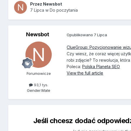
Przez
Newsbot
7 Lipca
w
Do poczytania
Newsbot
Opublikowano
7 Lipca
ClueGroup: Pozycjonowanie wizu
Czy wiesz, że coraz więcej uży
robi zdjęcie? To rewolucja, która
Poleca:
Polska Planeta SEO
View the full article
Forumowicze
93,1 tys.
Gender:
Male
Jeśli chcesz dodać odpowiedź,