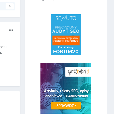
y
0
rostu…
...