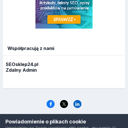
Współpracują z nami
SEOsklep24.pl
Zdalny Admin
Język
Polityka prywatności
Ciasteczka
Powiadomienie o plikach cookie
www.optymalizacja.com
Umieściliśmy na Twoim urządzeniu
pliki cookie
, aby pomóc Ci