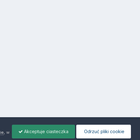
Akceptuje ciasteczka
Odrzuć pliki cookie
ie
, w