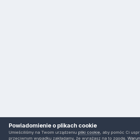
Powiadomienie o plikach cookie
Umieściliśmy na Twoim urządzeniu
pliki cookie
, aby pomóc Ci usp
przeciwnym wypadku zakładamy, że wyrażasz na to zgodę.
Warun