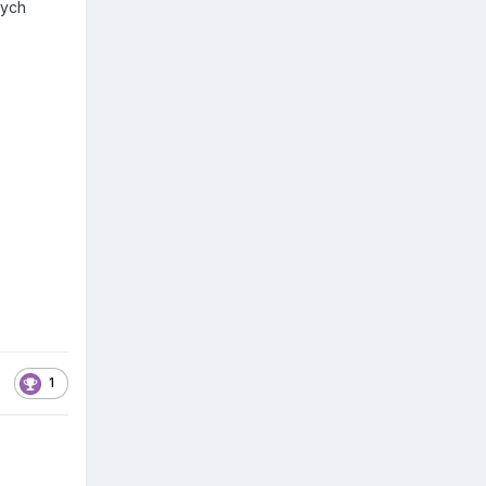
nych
1