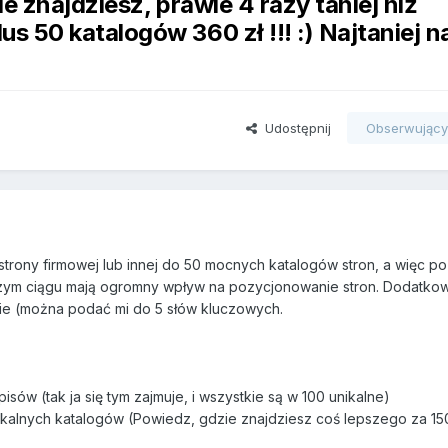
nie znajdziesz, prawie 4 razy taniej niż
us 50 katalogów 360 zł !!! :) Najtaniej n
Udostępnij
Obserwując
strony firmowej lub innej do 50 mocnych katalogów stron, a więc p
szym ciągu mają ogromny wpływ na pozycjonowanie stron. Dodatkowo
anie (można podać mi do 5 słów kluczowych.
sów (tak ja się tym zajmuje, i wszystkie są w 100 unikalne)
nikalnych katalogów (Powiedz, gdzie znajdziesz coś lepszego za 15