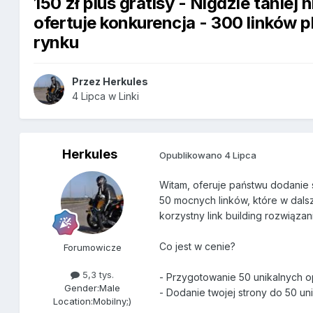
150 zł plus gratisy - Nigdzie taniej 
ofertuje konkurencja - 300 linków pl
rynku
Przez
Herkules
4 Lipca
w
Linki
Herkules
Opublikowano
4 Lipca
Witam, oferuje państwu dodanie 
50 mocnych linków, które w dal
korzystny link building rozwiąz
Co jest w cenie?
Forumowicze
5,3 tys.
- Przygotowanie 50 unikalnych opi
Gender:
Male
- Dodanie twojej strony do 50 u
Location:
Mobilny;)