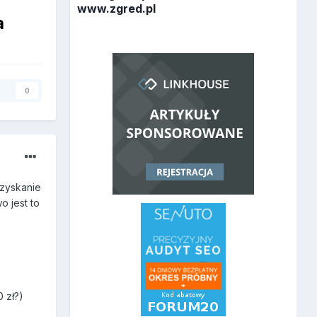
www.zgred.pl
a
y
0
ozyskanie
 jest to
0 zł?)