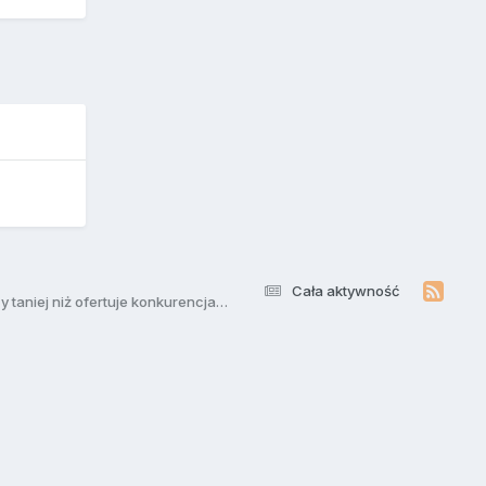
Cała aktywność
[WYKONAM] Nie Przepłacaj jak u innych - 50 mocnych linków z katalogów za 150 zł plus gratisy - Nigdzie taniej nie znajdziesz, prawie 4 razy taniej niż ofertuje konkurencja - 300 linków plus 50 katalogów 360 zł !!! :) Najtaniej na rynku