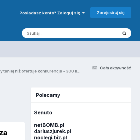
Zarejestruj się
Posiadasz konto? Zaloguj się
Cała aktywność
[WYKONAM] Nie Przepłacaj jak u innych - 50 mocnych linków z katalogów za 150 zł plus gratisy - Nigdzie taniej nie znajdziesz, prawie 4 razy taniej niż ofertuje konkurencja - 300 linków plus 50 katalogów 360 zł !!! :) Najtaniej na rynku
Polecamy
Senuto
netBOMB.pl
za
dariuszjurek.pl
noclegi.biz.pl