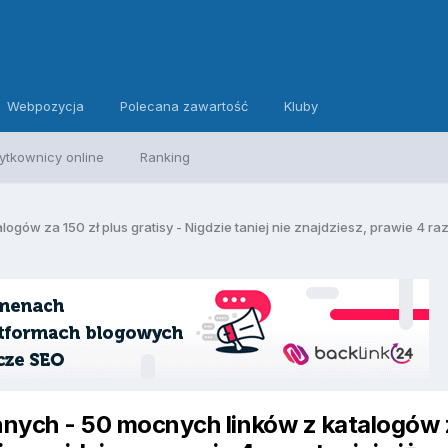
Webpozycja
Polecana zawartość
Kluby
ytkownicy online
Ranking
nych - 50 mocnych linków z katalogów 