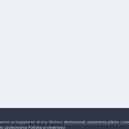
rawnić przeglądanie strony. Możesz
dostosować ustawienia plików cook
ki użytkowania
Polityka prywatności