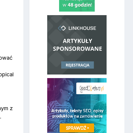
asować
topical
nym z
.