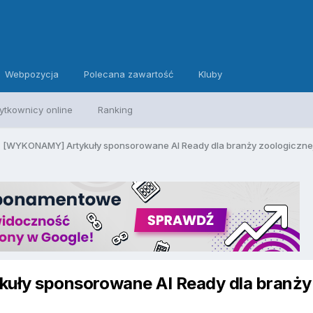
Webpozycja
Polecana zawartość
Kluby
ytkownicy online
Ranking
[WYKONAMY] Artykuły sponsorowane AI Ready dla branży zoologicznej
ły sponsorowane AI Ready dla branży