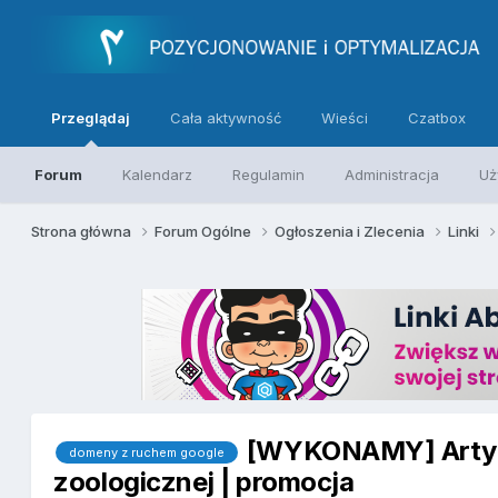
Przeglądaj
Cała aktywność
Wieści
Czatbox
Forum
Kalendarz
Regulamin
Administracja
Uż
Strona główna
Forum Ogólne
Ogłoszenia i Zlecenia
Linki
[WYKONAMY] Artyku
domeny z ruchem google
zoologicznej | promocja