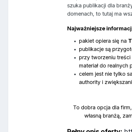
szuka publikacji dla bra
domenach, to tutaj ma ws
Najważniejsze informacj
pakiet opiera się na
T
publikacje są przyg
przy tworzeniu treści
materiał do realnych
celem jest nie tylko s
authority i zwiększa
To dobra opcja dla fir
własną branżą, zam
Pełny opis oferty:
ht