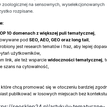
nży zoologicznej na sensownych, wyselekcjonowanych
zystko rozpisane.
e:
OP 10 domenach z większej puli tematycznej
,
otowywane pod
SEO, AEO, GEO oraz long tail
,
 robiony jest research tematów i fraz, aby lepiej dop
 pytań użytkowników,
am link, ale też wsparcie
widoczności tematycznej
, 
nie szans na cytowalność,
m, które chcą promować się w otoczeniu bardziej zgod
iast publikować w losowych miejscach bez kontekstu
tps://seosklep24.pl/artykuly-tematyczne-