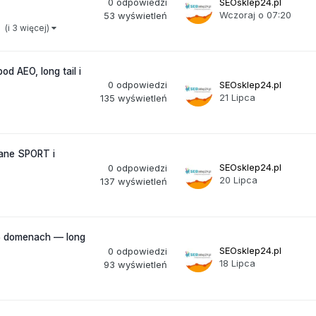
0
odpowiedzi
SEOsklep24.pl
Wczoraj o 07:20
53
wyświetleń
(i 3 więcej)
 AEO, long tail i
0
odpowiedzi
SEOsklep24.pl
21 Lipca
135
wyświetleń
ane SPORT i
SEOsklep24.pl
0
odpowiedzi
20 Lipca
137
wyświetleń
5 domenach — long
SEOsklep24.pl
0
odpowiedzi
18 Lipca
93
wyświetleń