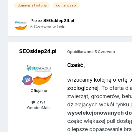
domeny z historią
content aeo
Przez
SEOsklep24.pl
5 Czerwca
w
Linki
SEOsklep24.pl
Opublikowano
5 Czerwca
Cześć,
wrzucamy kolejną ofertę 
zoologicznej.
To oferta d
Oficjalne
zwierząt, groomerów, beha
2 tys.
działających wokół rynku 
Gender:
Male
wyselekcjonowanych d
część większej puli dostę
o lepsze dopasowanie bra