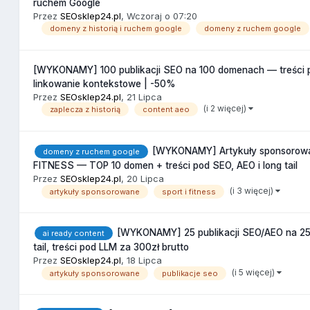
ruchem Google
Przez
SEOsklep24.pl
,
Wczoraj o 07:20
domeny z historią i ruchem google
domeny z ruchem google
[WYKONAMY] 100 publikacji SEO na 100 domenach — treści pod
linkowanie kontekstowe | -50%
Przez
SEOsklep24.pl
,
21 Lipca
(i 2 więcej)
zaplecza z historią
content aeo
[WYKONAMY] Artykuły sponsorow
domeny z ruchem google
FITNESS — TOP 10 domen + treści pod SEO, AEO i long tail
Przez
SEOsklep24.pl
,
20 Lipca
(i 3 więcej)
artykuły sponsorowane
sport i fitness
[WYKONAMY] 25 publikacji SEO/AEO na 2
ai ready content
tail, treści pod LLM za 300zł brutto
Przez
SEOsklep24.pl
,
18 Lipca
(i 5 więcej)
artykuły sponsorowane
publikacje seo