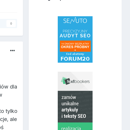
y
0
iów dla
w
to tylko
je, ale
oś