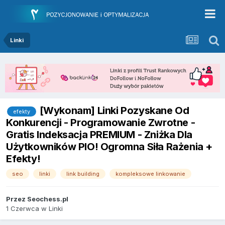
Linki
[Wykonam] Linki Pozyskane Od
efekty
Konkurencji - Programowanie Zwrotne -
Gratis Indeksacja PREMIUM - Zniżka Dla
Użytkowników PIO! Ogromna Siła Rażenia +
Efekty!
seo
linki
link building
kompleksowe linkowanie
Przez
Seochess.pl
1 Czerwca
w
Linki