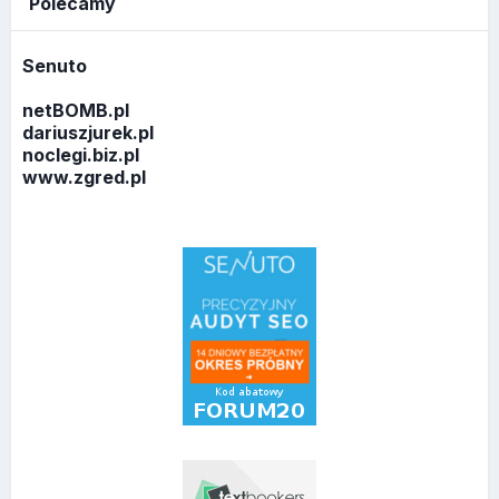
Polecamy
Senuto
netBOMB.pl
dariuszjurek.pl
noclegi.biz.pl
www.zgred.pl