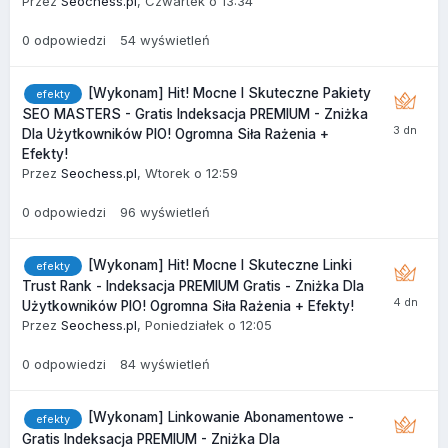
Przez
Seochess.pl
,
Czwartek o 13:34
0
odpowiedzi
54
wyświetleń
[Wykonam] Hit! Mocne I Skuteczne Pakiety
efekty
SEO MASTERS - Gratis Indeksacja PREMIUM - Zniżka
Dla Użytkowników PIO! Ogromna Siła Rażenia +
Efekty!
Przez
Seochess.pl
,
Wtorek o 12:59
0
odpowiedzi
96
wyświetleń
[Wykonam] Hit! Mocne I Skuteczne Linki
efekty
Trust Rank - Indeksacja PREMIUM Gratis - Zniżka Dla
Użytkowników PIO! Ogromna Siła Rażenia + Efekty!
Przez
Seochess.pl
,
Poniedziałek o 12:05
0
odpowiedzi
84
wyświetleń
[Wykonam] Linkowanie Abonamentowe -
efekty
Gratis Indeksacja PREMIUM - Zniżka Dla