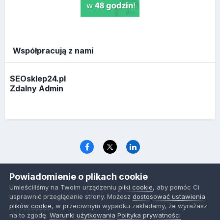
Współpracują z nami
SEOsklep24.pl
Zdalny Admin
Język
Polityka prywatności
Ciasteczka
Powiadomienie o plikach cookie
www.optymalizacja.com
Umieściliśmy na Twoim urządzeniu
pliki cookie
, aby pomóc Ci
Powered by Invision Community
usprawnić przeglądanie strony. Możesz
dostosować ustawienia
plików cookie
, w przeciwnym wypadku zakładamy, że wyrażasz
na to zgodę.
Warunki użytkowania
Polityka prywatności