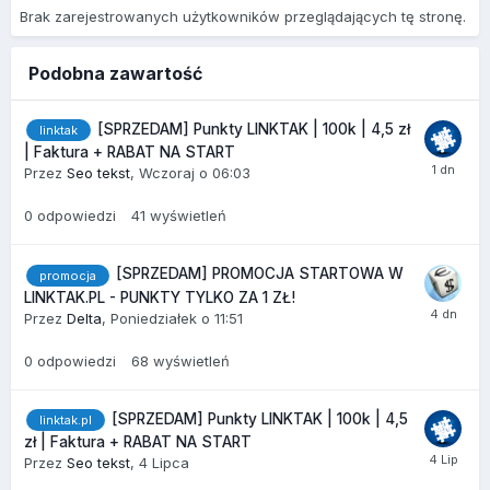
Brak zarejestrowanych użytkowników przeglądających tę stronę.
Podobna zawartość
[SPRZEDAM] Punkty LINKTAK | 100k | 4,5 zł
linktak
| Faktura + RABAT NA START
Przez
Seo tekst
,
Wczoraj o 06:03
0
odpowiedzi
41
wyświetleń
[SPRZEDAM] PROMOCJA STARTOWA W
promocja
LINKTAK.PL - PUNKTY TYLKO ZA 1 ZŁ!
Przez
Delta
,
Poniedziałek o 11:51
0
odpowiedzi
68
wyświetleń
[SPRZEDAM] Punkty LINKTAK | 100k | 4,5
linktak.pl
zł | Faktura + RABAT NA START
Przez
Seo tekst
,
4 Lipca