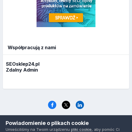
Współpracują z nami
SEOsklep24.pl
Zdalny Admin
Język
Polityka prywatności
Ciasteczka
Powiadomienie o plikach cookie
www.optymalizacja.com
Umieściliśmy na Twoim urządzeniu
pliki cookie
, aby pomóc Ci
Powered by Invision Community