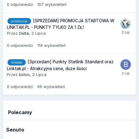
0
odpowiedzi
107
wyświetleń
[SPRZEDAM] PROMOCJA STARTOWA W
promocja
LINKTAK.PL - PUNKTY TYLKO ZA 1 ZŁ!
Przez
Delta
,
2 Lipca
0
odpowiedzi
114
wyświetleń
[Sprzedam] Punkty Statlink Standard oraz
linktak
Linktak.pl - Atrakcyjna cena, duże ilości
Przez
boloo
,
2 Lipca
0
odpowiedzi
96
wyświetleń
Polecamy
Senuto