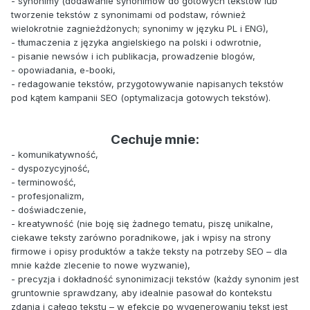
- synonimy (dodawanie synonimów do gotowych tekstów lub
tworzenie tekstów z synonimami od podstaw, również
wielokrotnie zagnieżdżonych; synonimy w języku PL i ENG),
- tłumaczenia z języka angielskiego na polski i odwrotnie,
- pisanie newsów i ich publikacja, prowadzenie blogów,
- opowiadania, e-booki,
- redagowanie tekstów, przygotowywanie napisanych tekstów
pod kątem kampanii SEO (optymalizacja gotowych tekstów).
Cechuje mnie:
- komunikatywność,
- dyspozycyjność,
- terminowość,
- profesjonalizm,
- doświadczenie,
- kreatywność (nie boję się żadnego tematu, piszę unikalne,
ciekawe teksty zarówno poradnikowe, jak i wpisy na strony
firmowe i opisy produktów a także teksty na potrzeby SEO – dla
mnie każde zlecenie to nowe wyzwanie),
- precyzja i dokładność synonimizacji tekstów (każdy synonim jest
gruntownie sprawdzany, aby idealnie pasował do kontekstu
zdania i całego tekstu – w efekcie po wygenerowaniu tekst jest