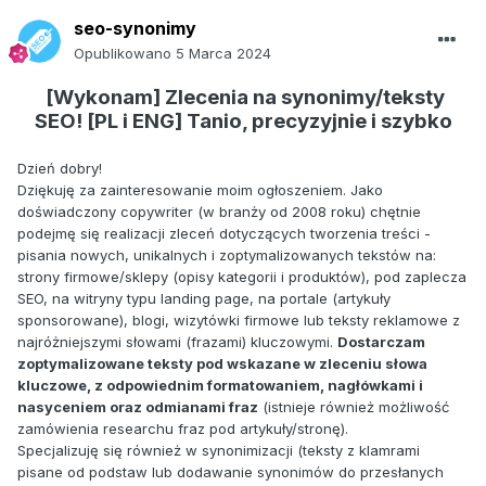
seo-synonimy
Opublikowano
5 Marca 2024
[Wykonam] Zlecenia na synonimy/teksty
SEO! [PL i ENG] Tanio, precyzyjnie i szybko
Dzień dobry!
Dziękuję za zainteresowanie moim ogłoszeniem. Jako
doświadczony copywriter (w branży od 2008 roku) chętnie
podejmę się realizacji zleceń dotyczących tworzenia treści -
pisania nowych, unikalnych i zoptymalizowanych tekstów na:
strony firmowe/sklepy (opisy kategorii i produktów), pod zaplecza
SEO, na witryny typu landing page, na portale (artykuły
sponsorowane), blogi, wizytówki firmowe lub teksty reklamowe z
najróżniejszymi słowami (frazami) kluczowymi.
Dostarczam
zoptymalizowane teksty pod wskazane w zleceniu słowa
kluczowe, z odpowiednim formatowaniem, nagłówkami i
nasyceniem oraz odmianami fraz
(istnieje również możliwość
zamówienia researchu fraz pod artykuły/stronę).
Specjalizuję się również w synonimizacji (teksty z klamrami
pisane od podstaw lub dodawanie synonimów do przesłanych