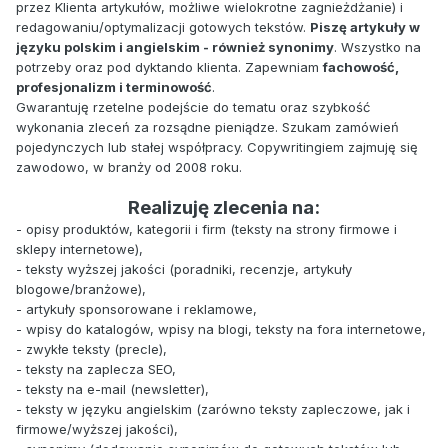
przez Klienta artykułów, możliwe wielokrotne zagnieżdżanie) i
redagowaniu/optymalizacji gotowych tekstów.
Piszę artykuły w
języku polskim i angielskim - również synonimy
. Wszystko na
potrzeby oraz pod dyktando klienta. Zapewniam
fachowość,
profesjonalizm i terminowość
.
Gwarantuję rzetelne podejście do tematu oraz szybkość
wykonania zleceń za rozsądne pieniądze. Szukam zamówień
pojedynczych lub stałej współpracy. Copywritingiem zajmuję się
zawodowo, w branży od 2008 roku.
Realizuję zlecenia na:
- opisy produktów, kategorii i firm (teksty na strony firmowe i
sklepy internetowe),
- teksty wyższej jakości (poradniki, recenzje, artykuły
blogowe/branżowe),
- artykuły sponsorowane i reklamowe,
- wpisy do katalogów, wpisy na blogi, teksty na fora internetowe,
- zwykłe teksty (precle),
- teksty na zaplecza SEO,
- teksty na e-mail (newsletter),
- teksty w języku angielskim (zarówno teksty zapleczowe, jak i
firmowe/wyższej jakości),