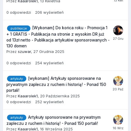
Przez
Kaaarolek1
,
13 Kwietnia
0
odpowiedzi
206
wyświetleń
[Wykonam] Do końca roku - Promocja 1
publikacje
+ 1 GRATIS - Publikacja na stronie z wysokim DR już
od 13zł netto - Publikacja artykułów sponsorowanych -
130 domen
Przez
szuwar
,
27 Grudnia 2025
0
odpowiedzi
254
wyświetleń
[wykonam] Artykuły sponsorowane na
artykuły
prywatnym zapleczu z ruchem i historią! - Ponad 150
portali!
Przez
Kaaarolek1
,
20 Października 2025
0
odpowiedzi
252
wyświetleń
Artykuły sponsorowane na prywatnym
artykuły
zapleczu z ruchem i historią! - Ponad 150 portali!
Przez
Kaaarolek1
,
16 Września 2025