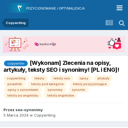
Copywriting
[Wykonam] Zlecenia na opisy,
copywriter
artykuły, teksty SEO i synonimy! [PL i ENG]!
copywriting
teksty
teksty seo
opisy
artykuły
poradniki
teksty pod kategorie
teksty pozycjonujące
opisy z synonimami
synonimy
synonim
teksty po angielsku
teksty angielskie
Przez
seo-synonimy
5 Marca 2024
w
Copywriting