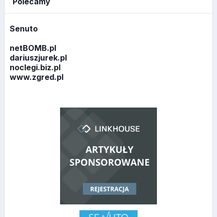
Polecamy
Senuto
netBOMB.pl
dariuszjurek.pl
noclegi.biz.pl
www.zgred.pl