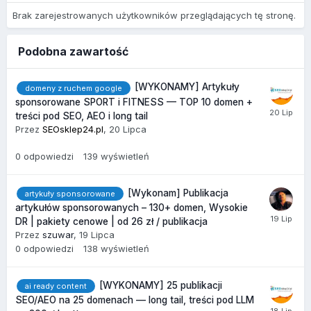
Brak zarejestrowanych użytkowników przeglądających tę stronę.
Podobna zawartość
[WYKONAMY] Artykuły
domeny z ruchem google
sponsorowane SPORT i FITNESS — TOP 10 domen +
treści pod SEO, AEO i long tail
Przez
SEOsklep24.pl
,
20 Lipca
0
odpowiedzi
139
wyświetleń
[Wykonam] Publikacja
artykuły sponsorowane
artykułów sponsorowanych – 130+ domen, Wysokie
DR | pakiety cenowe | od 26 zł / publikacja
Przez
szuwar
,
19 Lipca
0
odpowiedzi
138
wyświetleń
[WYKONAMY] 25 publikacji
ai ready content
SEO/AEO na 25 domenach — long tail, treści pod LLM