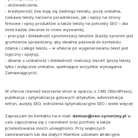
- doświadczenie,
- kreatywność (nie boję się żadnego tematu, piszę unikalne,
ciekawe teksty zarówno poradnikowe, jak i wpisy na strony
firmowe i opisy produktów a także teksty na potrzeby SEO – dla
mnie każde zlecenie to nowe wyzwanie),
- precyzja i dokładność synonimizacji tekstów (każdy synonim jest
gruntownie sprawdzany, aby idealnie pasował do kontekstu
zdania i całego tekstu – w efekcie po wygenerowaniu tekst jest
logiczny i spójny),
- dbanie o unikalność i dokładność realizacji zleceń (piszę teksty
tylko i wyłącznie unikalne, spełniające wszystkie wymagania
Zamawiających).
W ofercie również tworzenie stron w oparciu o CMS (WordPress),
publikacja i optymalizacja gotowych artykułów, administracja
witryn, audyty SEO, wdrożenia optymalizacyjne SEO i wiele więcej!
Zapraszam do kontaktu na e-mail:
damian@seo-synonimy.pl
w
celu zapoznania się z cennikiem oraz portfolio a także
przetestowania moich umiejętności. Przy większych
zamówieniach lub dla stałych Klientów udzielam atrakcyjne