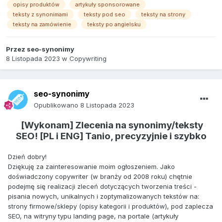
opisy produktów
artykuły sponsorowane
teksty z synonimami
teksty pod seo
teksty na strony
teksty na zamówienie
teksty po angielsku
Przez
seo-synonimy
8 Listopada 2023
w
Copywriting
seo-synonimy
Opublikowano
8 Listopada 2023
[Wykonam] Zlecenia na synonimy/teksty
SEO! [PL i ENG] Tanio, precyzyjnie i szybko
Dzień dobry!
Dziękuję za zainteresowanie moim ogłoszeniem. Jako
doświadczony copywriter (w branży od 2008 roku) chętnie
podejmę się realizacji zleceń dotyczących tworzenia treści -
pisania nowych, unikalnych i zoptymalizowanych tekstów na:
strony firmowe/sklepy (opisy kategorii i produktów), pod zaplecza
SEO, na witryny typu landing page, na portale (artykuły