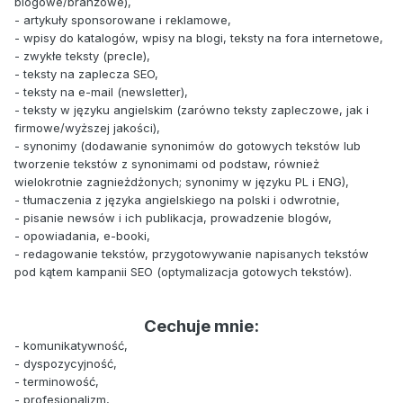
blogowe/branżowe),
- artykuły sponsorowane i reklamowe,
- wpisy do katalogów, wpisy na blogi, teksty na fora internetowe,
- zwykłe teksty (precle),
- teksty na zaplecza SEO,
- teksty na e-mail (newsletter),
- teksty w języku angielskim (zarówno teksty zapleczowe, jak i
firmowe/wyższej jakości),
- synonimy (dodawanie synonimów do gotowych tekstów lub
tworzenie tekstów z synonimami od podstaw, również
wielokrotnie zagnieżdżonych; synonimy w języku PL i ENG),
- tłumaczenia z języka angielskiego na polski i odwrotnie,
- pisanie newsów i ich publikacja, prowadzenie blogów,
- opowiadania, e-booki,
- redagowanie tekstów, przygotowywanie napisanych tekstów
pod kątem kampanii SEO (optymalizacja gotowych tekstów).
Cechuje mnie:
- komunikatywność,
- dyspozycyjność,
- terminowość,
- profesjonalizm,