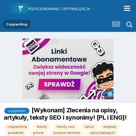
Copywriting
[Wykonam] Zlecenia na opisy,
copywriter
artykuły, teksty SEO i synonimy! [PL i ENG]!
copywriting
teksty
teksty seo
opisy
artykuły
poradniki
precle
pisanie tekstów
opisy kategorii