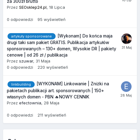
za 300zł brutto
Przez
SEOsklep24.pl
,
18 Lipca
0
odpowiedzi
95
wyświetleń
[Wykonam] Do końca maja
artykuły sponsorowane
drugi taki sam pakiet GRATIS. Publikacja artykułów
sponsorowanych – 130+ domen, Wysokie DR | pakiety
cenowe | od 26 zł / publikacja
Przez
szuwar
,
31 Maja
0
odpowiedzi
220
wyświetleń
[WYKONAM] Linkowanie | Zniżki na
linkbuilding
pakietach publikacji art. sponsorowanych | 150+
własnych domen - PBN 🔥NOWY CENNIK
Przez
efectownia
,
28 Maja
0
odpowiedzi
211
wyświetleń