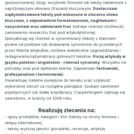
sponsorowane), blogi, wizytówki firmowe lub teksty reklamowe z
najróżniejszymi słowami (frazami) kluczowymi.
Dostarczam
zoptymalizowane teksty pod wskazane w zleceniu słowa
kluczowe, z odpowiednim formatowaniem, nagłówkami i
nasyceniem oraz odmianami fraz
(istnieje również możliwość
zamówienia researchu fraz pod artykuły/stronę).
Specjalizuję się również w synonimizacji (teksty z klamrami
pisane od podstaw lub dodawanie synonimów do przesłanych
przez Klienta artykułów, możliwe wielokrotne zagnieżdżanie) i
redagowaniu/optymalizacji gotowych tekstów.
Piszę artykuły w
języku polskim i angielskim - również synonimy
. Wszystko na
potrzeby oraz pod dyktando klienta. Zapewniam
fachowość,
profesjonalizm i terminowość
.
Gwarantuję rzetelne podejście do tematu oraz szybkość
wykonania zleceń za rozsądne pieniądze. Szukam zamówień
pojedynczych lub stałej współpracy. Copywritingiem zajmuję się
zawodowo, w branży od 2008 roku.
Realizuję zlecenia na:
- opisy produktów, kategorii i firm (teksty na strony firmowe i
sklepy internetowe),
- teksty wyższej jakości (poradniki, recenzje, artykuły