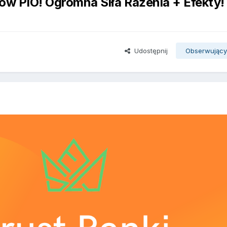
ów PIO! Ogromna Siła Rażenia + Efekty!
Udostępnij
Obserwując