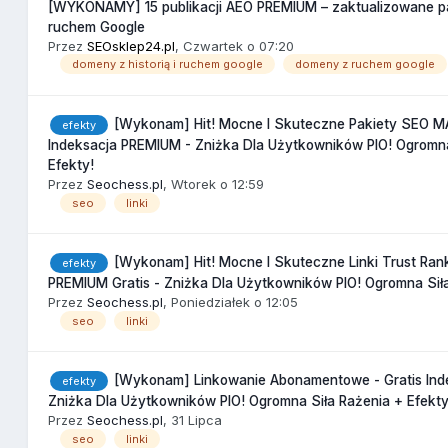
[WYKONAMY] 15 publikacji AEO PREMIUM – zaktualizowane p
ruchem Google
Przez
SEOsklep24.pl
,
Czwartek o 07:20
domeny z historią i ruchem google
domeny z ruchem google
[Wykonam] Hit! Mocne I Skuteczne Pakiety SEO M
efekty
Indeksacja PREMIUM - Zniżka Dla Użytkowników PIO! Ogromna
Efekty!
Przez
Seochess.pl
,
Wtorek o 12:59
seo
linki
[Wykonam] Hit! Mocne I Skuteczne Linki Trust Rank
efekty
PREMIUM Gratis - Zniżka Dla Użytkowników PIO! Ogromna Siła
Przez
Seochess.pl
,
Poniedziałek o 12:05
seo
linki
[Wykonam] Linkowanie Abonamentowe - Gratis Ind
efekty
Zniżka Dla Użytkowników PIO! Ogromna Siła Rażenia + Efekty
Przez
Seochess.pl
,
31 Lipca
seo
linki