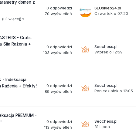
arametry domen z
0
odpowiedzi
SEOsklep24.pl
Czwartek o 07:20
70
wyświetleń
(i 3 więcej)
ASTERS - Gratis
 Siła Rażenia +
Seochess.pl
0
odpowiedzi
Wtorek o 12:59
103
wyświetleń
 - Indeksacja
Seochess.pl
0
odpowiedzi
 Rażenia + Efekty!
Poniedziałek o 12:05
89
wyświetleń
eksacja PREMIUM -
Seochess.pl
0
odpowiedzi
!
31 Lipca
113
wyświetleń