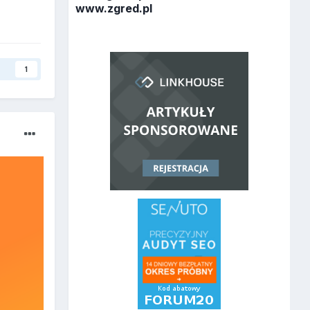
www.zgred.pl
y
1