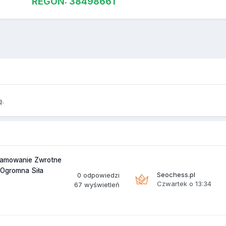
REGON: 38498661
ę.
gramowanie Zwrotne
 Ogromna Siła
Seochess.pl
0
odpowiedzi
Czwartek o 13:34
67
wyświetleń