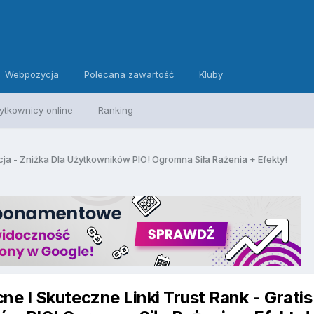
Webpozycja
Polecana zawartość
Kluby
ytkownicy online
Ranking
cja - Zniżka Dla Użytkowników PIO! Ogromna Siła Rażenia + Efekty!
e I Skuteczne Linki Trust Rank - Gratis