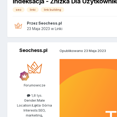
Indeksacja - Zniżka Dla Użytkownik
seo
linki
link building
Przez
Seochess.pl
23 Maja 2023
w
Linki
Seochess.pl
Opublikowano
23 Maja 2023
Forumowicze
1,8 tys.
Gender:
Male
Location:
Łąkta Górna
Interests:
SEO,
marketing,