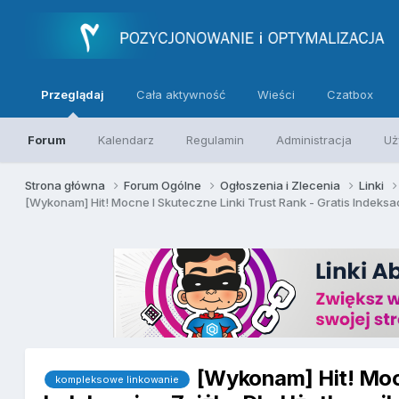
Przeglądaj
Cała aktywność
Wieści
Czatbox
Forum
Kalendarz
Regulamin
Administracja
Uż
Strona główna
Forum Ogólne
Ogłoszenia i Zlecenia
Linki
[Wykonam] Hit! Mocne I Skuteczne Linki Trust Rank - Gratis Indeksa
[Wykonam] Hit! Mocn
kompleksowe linkowanie