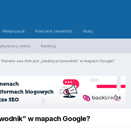
Webpozycja
Polecana zawartość
Kluby
ytkownicy online
Ranking
Planeta-seo :Kim jest „lokalny przewodnik” w mapach Google?
zewodnik” w mapach Google?