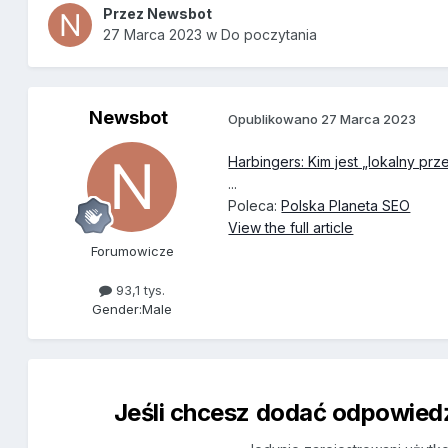
Przez
Newsbot
27 Marca 2023
w
Do poczytania
Newsbot
Opublikowano
27 Marca 2023
Harbingers: Kim jest „lokalny p
...
Poleca:
Polska Planeta SEO
View the full article
Forumowicze
93,1 tys.
Gender:
Male
Jeśli chcesz dodać odpowiedź,